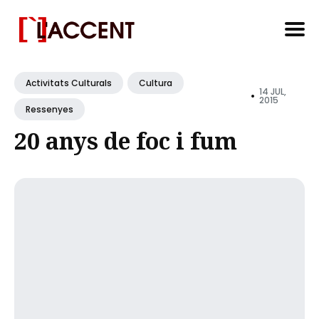
Search
for
Activitats Culturals
Cultura
14 JUL,
•
Blog
2015
Ressenyes
20 anys de foc i fum