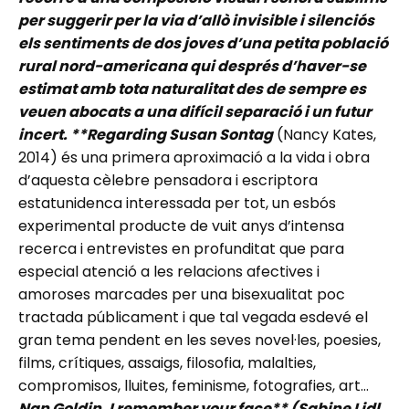
per suggerir per la via d’allò invisible i silenciós
els sentiments de dos joves d’una petita població
rural nord-americana qui després d’haver-se
estimat amb tota naturalitat des de sempre es
veuen abocats a una difícil separació i un futur
incert. **Regarding Susan Sontag
(Nancy Kates,
2014) és una primera aproximació a la vida i obra
d’aquesta cèlebre pensadora i escriptora
estatunidenca interessada per tot, un esbós
experimental producte de vuit anys d’intensa
recerca i entrevistes en profunditat que para
especial atenció a les relacions afectives i
amoroses marcades per una bisexualitat poc
tractada públicament i que tal vegada esdevé el
gran tema pendent en les seves novel·les, poesies,
films, crítiques, assaigs, filosofia, malalties,
compromisos, lluites, feminisme, fotografies, art…
Nan Goldin, I remember your face** (Sabine Lidl,