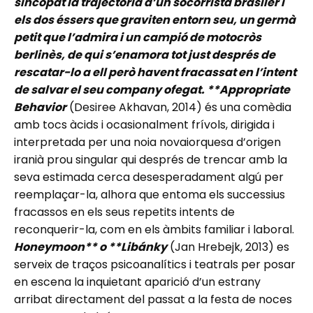
sincopat la trajectòria d’un socorrista brasiler i
els dos éssers que graviten entorn seu, un germà
petit que l’admira i un campió de motocròs
berlinès, de qui s’enamora tot just després de
rescatar-lo a ell però havent fracassat en l’intent
de salvar el seu company ofegat. **Appropriate
Behavior
(Desiree Akhavan, 2014) és una comèdia
amb tocs àcids i ocasionalment frívols, dirigida i
interpretada per una noia novaiorquesa d’origen
iranià prou singular qui després de trencar amb la
seva estimada cerca desesperadament algú per
reemplaçar-la, alhora que entoma els successius
fracassos en els seus repetits intents de
reconquerir-la, com en els àmbits familiar i laboral.
Honeymoon** o **Libánky
(Jan Hrebejk, 2013) es
serveix de traços psicoanalítics i teatrals per posar
en escena la inquietant aparició d’un estrany
arribat directament del passat a la festa de noces