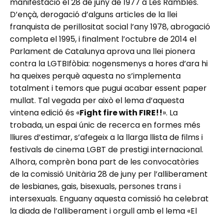
manifestació el 28 de juny de 1977 a Les Rambles.
D’ençà, derogació d’alguns articles de la llei
franquista de perillositat social l’any 1978, abrogació
completa el 1995, i finalment l’octubre de 2014 el
Parlament de Catalunya aprova una llei pionera
contra la LGTBIfòbia: nogensmenys a hores d’ara hi
ha queixes perquè aquesta no s’implementa
totalment i temors que pugui acabar essent paper
mullat. Tal vegada per això el lema d’aquesta
vintena edició és «
Fight fire with FIRE!!
». La
trobada, un espai únic de recerca en formes més
lliures d’estimar, s’afegeix a la llarga llista de films i
festivals de cinema LGBT de prestigi internacional.
Alhora, comprèn bona part de les convocatòries
de la comissió Unitària 28 de juny per l’alliberament
de lesbianes, gais, bisexuals, persones trans i
intersexuals. Enguany aquesta comissió ha celebrat
la diada de l’alliberament i orgull amb el lema «El