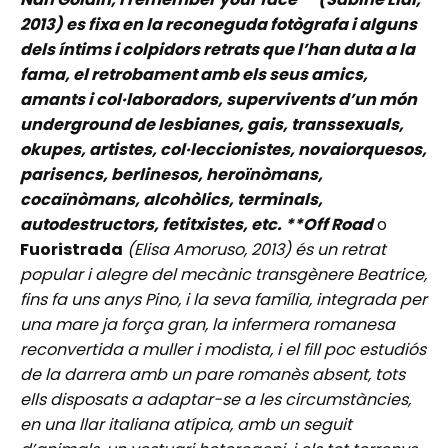
2013) es fixa en la reconeguda fotògrafa i alguns
dels íntims i colpidors retrats que l’han duta a la
fama, el retrobament amb els seus amics,
amants i col·laboradors, supervivents d’un món
underground de lesbianes, gais, transsexuals,
okupes, artistes, col·leccionistes, novaiorquesos,
parisencs, berlinesos, heroïnòmans,
cocaïnòmans, alcohòlics, terminals,
autodestructors, fetitxistes, etc. **Off Road
o
Fuoristrada
(Elisa Amoruso, 2013) és un retrat
popular i alegre del mecànic transgènere Beatrice,
fins fa uns anys Pino, i la seva família, integrada per
una mare ja força gran, la infermera romanesa
reconvertida a muller i modista, i el fill poc estudiós
de la darrera amb un pare romanès absent, tots
ells disposats a adaptar-se a les circumstàncies,
en una llar italiana atípica, amb un seguit