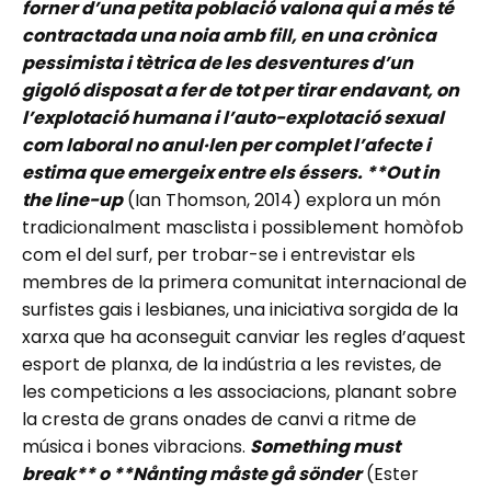
forner d’una petita població valona qui a més té
contractada una noia amb fill, en una crònica
pessimista i tètrica de les desventures d’un
gigoló disposat a fer de tot per tirar endavant, on
l’explotació humana i l’auto-explotació sexual
com laboral no anul·len per complet l’afecte i
estima que emergeix entre els éssers. **Out in
the line-up
(Ian Thomson, 2014) explora un món
tradicionalment masclista i possiblement homòfob
com el del surf, per trobar-se i entrevistar els
membres de la primera comunitat internacional de
surfistes gais i lesbianes, una iniciativa sorgida de la
xarxa que ha aconseguit canviar les regles d’aquest
esport de planxa, de la indústria a les revistes, de
les competicions a les associacions, planant sobre
la cresta de grans onades de canvi a ritme de
música i bones vibracions.
Something must
break** o **Nånting måste gå sönder
(Ester