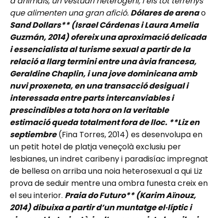
d’animals, un vestuari heterogeni, i els tot terrenys
que alimenten una gran afició.
Dólares de arena
o
Sand Dollars** (Israel Cárdenas i Laura Amelia
Guzmán, 2014) ofereix una aproximació delicada
i essencialista al turisme sexual a partir de la
relació a llarg termini entre una àvia francesa,
Geraldine Chaplin, i una jove dominicana amb
nuvi proxeneta, en una transacció desigual i
interessada entre parts intercanviables i
prescindibles a tota hora on la veritable
estimació queda totalment fora de lloc. **Liz en
septiembre
(Fina Torres, 2014) es desenvolupa en
un petit hotel de platja veneçolà exclusiu per
lesbianes, un indret caribeny i paradisíac impregnat
de bellesa on arriba una noia heterosexual a qui Liz
prova de seduir mentre una ombra funesta creix en
el seu interior.
Praia do Futuro** (Karim Aïnouz,
2014) dibuixa a partir d’un muntatge el·líptic i