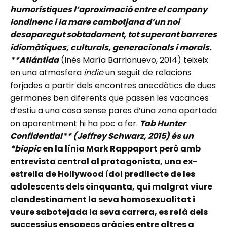
humorístiques l’aproximació entre el company
londinenc i la mare cambotjana d’un noi
desaparegut sobtadament, tot superant barreres
idiomàtiques, culturals, generacionals i morals.
**Atlántida
(Inés María Barrionuevo, 2014) teixeix
en una atmosfera
indie
un seguit de relacions
forjades a partir dels encontres anecdòtics de dues
germanes ben diferents que passen les vacances
d’estiu a una casa sense pares d’una zona apartada
on aparentment hi ha poc a fer.
Tab Hunter
Confidential** (Jeffrey Schwarz, 2015) és un
*biopic
en la línia Mark Rappaport però amb
entrevista central al protagonista, una ex-
estrella de Hollywood ídol predilecte de les
adolescents dels cinquanta, qui malgrat viure
clandestinament la seva homosexualitat i
veure sabotejada la seva carrera, es refà dels
successius ensopecs gràcies entre altres a