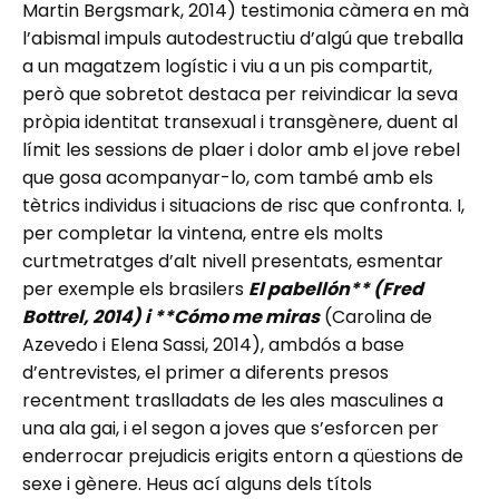
Martin Bergsmark, 2014) testimonia càmera en mà
l’abismal impuls autodestructiu d’algú que treballa
a un magatzem logístic i viu a un pis compartit,
però que sobretot destaca per reivindicar la seva
pròpia identitat transexual i transgènere, duent al
límit les sessions de plaer i dolor amb el jove rebel
que gosa acompanyar-lo, com també amb els
tètrics individus i situacions de risc que confronta. I,
per completar la vintena, entre els molts
curtmetratges d’alt nivell presentats, esmentar
per exemple els brasilers
El pabellón** (Fred
Bottrel, 2014) i **Cómo me miras
(Carolina de
Azevedo i Elena Sassi, 2014), ambdós a base
d’entrevistes, el primer a diferents presos
recentment traslladats de les ales masculines a
una ala gai, i el segon a joves que s’esforcen per
enderrocar prejudicis erigits entorn a qüestions de
sexe i gènere. Heus ací alguns dels títols