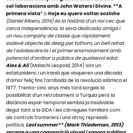
col·laboracions amb John Waters i Divine. **A
primera vista
* o
Hoje eu quero voltar sozinho
(Daniel Ribero, 2014) és la història d’un noi cec que
cerca independència, la seva dedicada amiga i
un nou company de classe que ràpidament
esdevé objecte de desig per tothom, un bell retrat
de l’adolescència i el primer enamorament amb
potencial d’arribar a públics de qualsevol edat.
Alex & Ali
(Malachi Leopold, 2014) són un
estatunidenc i un iranià que visqueren una dècada
d’amor feliç fins l’arribada de la revolució islàmica el
1977. Trenta-cinc anys més tard sorgeix la
possibilitat d’un retrobament a Turquia però la
distància espai-temporal sembla ja insalvable
degut tant a la SIDA i les càrregues familiars com
als controls fronterers i una atroç repressió
política.
Last summer** (Mark Thiedeman, 2013)
recorre a una composició visual i sonora sublims