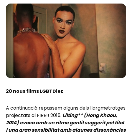
20 nous films LGBTDiez
A continuació repassem alguns dels llargmetratges
projectats al FIRE!! 2015.
Lilting** (Hong Khaou,
2014) evoca amb un ritme gentil suggerit pel títol
i una gran sensibilitat amb algunes dissonàncies