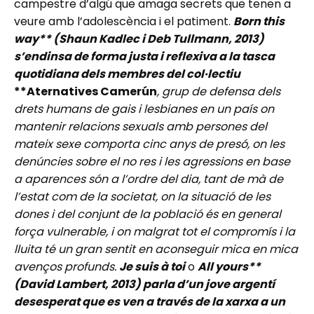
campestre d’algú que amaga secrets que tenen a
veure amb l’adolescència i el patiment.
Born this
way** (Shaun Kadlec i Deb Tullmann, 2013)
s’endinsa de forma justa i reflexiva a la tasca
quotidiana dels membres del col·lectiu
**Aternatives Camerún
, grup de defensa dels
drets humans de gais i lesbianes en un país on
mantenir relacions sexuals amb persones del
mateix sexe comporta cinc anys de presó, on les
denúncies sobre el no res i les agressions en base
a aparences són a l’ordre del dia, tant de mà de
l’estat com de la societat, on la situació de les
dones i del conjunt de la població és en general
força vulnerable, i on malgrat tot el compromís i la
lluita té un gran sentit en aconseguir mica en mica
avenços profunds.
Je suis à toi
o
All yours**
(David Lambert, 2013) parla d’un jove argentí
desesperat que es ven a través de la xarxa a un