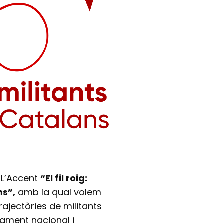
 L’Accent
“El fil roig:
ns”,
amb la qual volem
rajectòries de militants
erament nacional i