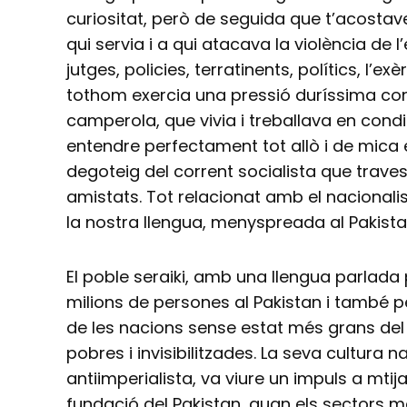
curiositat, però de seguida que t’acostav
qui servia i a qui atacava la violència de l’
jutges, policies, terratinents, polítics, l’e
tothom exercia una pressió duríssima cont
camperola, que vivia i treballava en cond
entendre perfectament tot allò i de mica
degoteig del corrent socialista que trav
amistats. Tot relacionat amb el nacionalis
la nostra llengua, menyspreada al Pakista
El poble seraiki, amb una llengua parlada 
milions de persones al Pakistan i també pe
de les nacions sense estat més grans de
pobres i invisibilitzades. La seva cultura na
antiimperialista, va viure un impuls a mtij
fundació del Pakistan, quan els sectors m