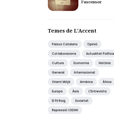
l’ascensor
Temes de L'Accent
Països Catalans
Opinió
Col·laboracions
Actualitat Polític
Cultura
Economia
Història
General
Internacional
Orient Mitjà
Amèrica
Àfrica
Europa
Àsia
L'Entrevista
El Fil Roig
Societat
Repressió I DDHH