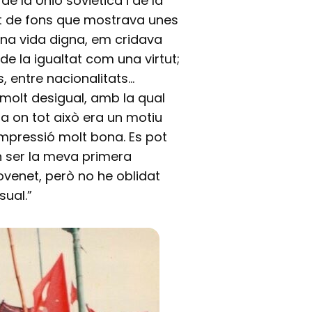
e la Unió soviètica i de la
tat de fons que mostrava unes
 una vida digna, em cridava
de la igualtat com una virtut;
, entre nacionalitats…
molt desigual, amb la qual
ra on tot això era un motiu
impressió molt bona. Es pot
an ser la meva primera
jovenet, però no he oblidat
ual.”