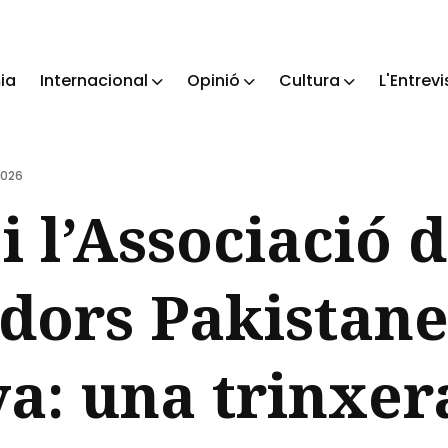
ia
Internacional
Opinió
Cultura
L'Entrevi
ch
2026
i l’Associació 
dors Pakistane
a: una trinxer