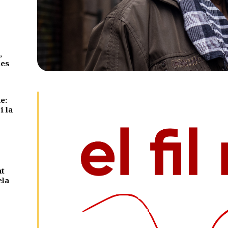
,
des
e:
i la
nt
ela