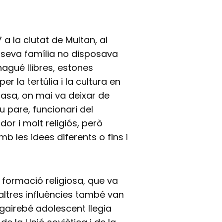
 a la ciutat de Multan, al
a seva família no disposava
agué llibres, estones
r la tertúlia i la cultura en
asa, on mai va deixar de
 pare, funcionari del
or i molt religiós, però
b les idees diferents o fins i
 formació religiosa, que va
 altres influències també van
 gairebé adolescent llegia