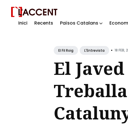
Inici
Recents
Països Catalans
Econom
Sear
for
Blog
•
18 FEB, 
El Fil Roig
L'Entrevista
El Javed 
Treballa
Cataluny