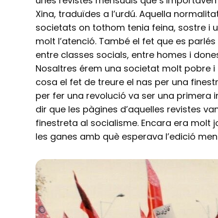
unes revistes mensuals que s’importaven d
Xina, traduïdes a l’urdú. Aquella normali
societats on tothom tenia feina, sostre i
molt l’atenció. També el fet que es parlés 
entre classes socials, entre homes i dones
Nosaltres érem una societat molt pobre i 
cosa el fet de treure el nas per una finest
per fer una revolució va ser una primera 
dir que les pàgines d’aquelles revistes v
finestreta al socialisme. Encara era molt 
les ganes amb què esperava l’edició mens