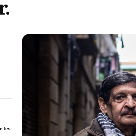
r.
e les