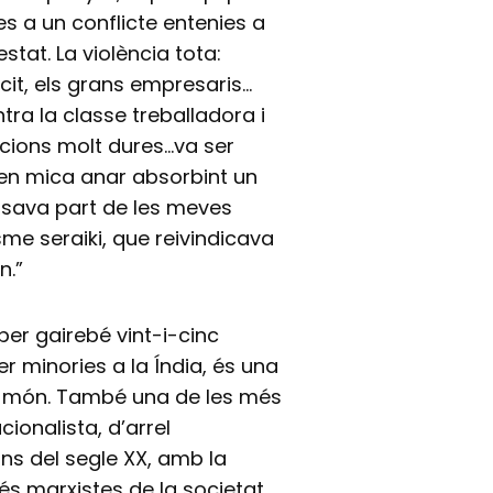
es a un conflicte entenies a
estat. La violència tota:
xèrcit, els grans empresaris…
ra la classe treballadora i
icions molt dures…va ser
 en mica anar absorbint un
essava part de les meves
me seraiki, que reivindicava
n.”
per gairebé vint-i-cinc
r minories a la Índia, és una
l món. També una de les més
cionalista, d’arrel
ans del segle XX, amb la
és marxistes de la societat