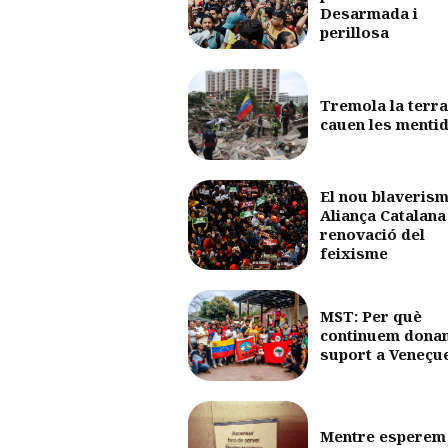
Desarmada i
perillosa
Tremola la terra
cauen les menti
El nou blaverism
Aliança Catalana 
renovació del
feixisme
MST: Per què
continuem dona
suport a Veneçu
Mentre esperem