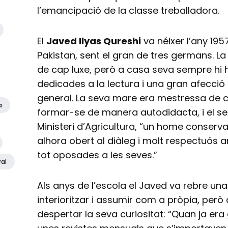
l’emancipació de la classe treballadora.
El
Javed Ilyas Qureshi
va néixer l’any 1957
Pakistan, sent el gran de tres germans. L
de cap luxe, però a casa seva sempre hi h
dedicades a la lectura i una gran afecció pe
general. La seva mare era mestressa de c
a
formar-se de manera autodidacta, i el seu
Ministeri d’Agricultura, “un home conservad
alhora obert al diàleg i molt respectuós am
tot oposades a les seves.”
ral
Als anys de l’escola el Javed va rebre una
interioritzar i assumir com a pròpia, però
despertar la seva curiositat: “Quan ja era