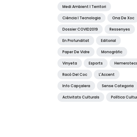
Medi Ambient I Territori
Ciència I Tecnologia
Ona De Xoc
Dossier COVID2019
Ressenyes
En Profunditat
Editorial
Paper De Vidre
Monogràfic
Vinyeta
Esports
Hemerotec
Racó Del Coc
L'Accent
Info Capçalera
Sense Categoria
Activitats Culturals
Política Cultu