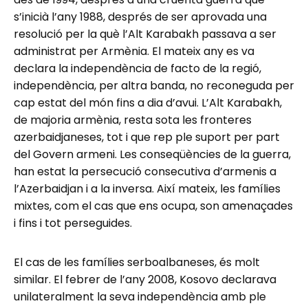
s’inicià l’any 1988, després de ser aprovada una
resolució per la què l’Alt Karabakh passava a ser
administrat per Armènia. El mateix any es va
declara la independència de facto de la regió,
independència, per altra banda, no reconeguda per
cap estat del món fins a dia d’avui. L’Alt Karabakh,
de majoria armènia, resta sota les fronteres
azerbaidjaneses, tot i que rep ple suport per part
del Govern armeni. Les conseqüències de la guerra,
han estat la persecució consecutiva d’armenis a
l’Azerbaidjan i a la inversa. Així mateix, les famílies
mixtes, com el cas que ens ocupa, son amenaçades
i fins i tot perseguides.
El cas de les famílies serboalbaneses, és molt
similar. El febrer de l’any 2008, Kosovo declarava
unilateralment la seva independència amb ple