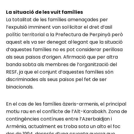
La situació de les vuit famílies
La totalitat de les famílies amenaçades per
l’expulsió imminent van sol·licitar el dret d’asil
polític territorial a la Prefectura de Perpinyà però
aquest els va ser denegat al·legant que la situació
d’aquestes famílies no es pot considerar perillosa
als seus països d’origen. Afirmació que per altra
banda sobta als membres de l’organització del
RESF, ja que el conjunt d’aquestes famílies són
discriminades als seus països pel fet de ser
binacionals.
En el cas de les famílies àzeris-armenis, el principal
motiu rau en el conflicte de l’Alt-Karabakh. Zona de
contingències contínues entre l’Azerbaidjan i
Armènia, actualment es troba sota un alto el foc
des de 1994, després d’una cruenta guerra que