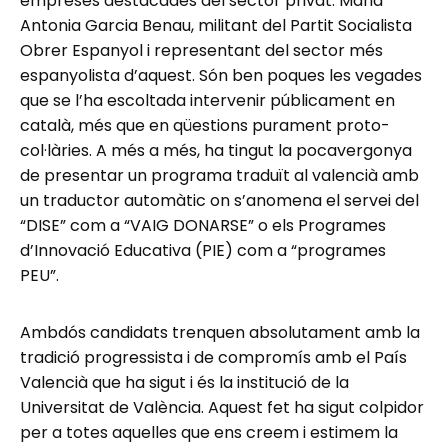
empreses destacades del sector privat. Maria
Antonia Garcia Benau, militant del Partit Socialista
Obrer Espanyol i representant del sector més
espanyolista d’aquest. Són ben poques les vegades
que se l’ha escoltada intervenir públicament en
català, més que en qüestions purament proto-
col·làries. A més a més, ha tingut la pocavergonya
de presentar un programa traduït al valencià amb
un traductor automàtic on s’anomena el servei del
“DISE” com a “VAIG DONARSE” o els Programes
d’Innovació Educativa (PIE) com a “programes
PEU”.
Ambdós candidats trenquen absolutament amb la
tradició progressista i de compromís amb el País
Valencià que ha sigut i és la institució de la
Universitat de València. Aquest fet ha sigut colpidor
per a totes aquelles que ens creem i estimem la