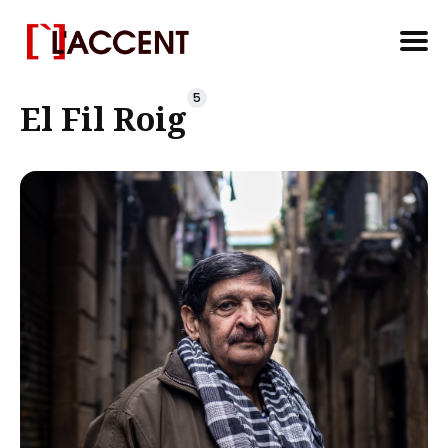
Search
5
El Fil Roig
for
Blog