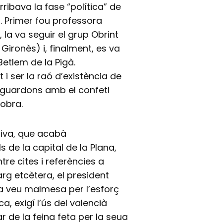
rribava la fase “política” de
s. Primer fou professora
 la va seguir el grup Obrint
 Gironès) i, finalment, es va
Betlem de la Pigà.
 i ser la raó d’existència de
s guardons amb el confeti
obra.
stiva, que acabà
s de la capital de la Plana,
re cites i referències a
llarg etcètera, el president
a veu malmesa per l’esforç
, exigí l’ús del valencià
r de la feina feta per la seua