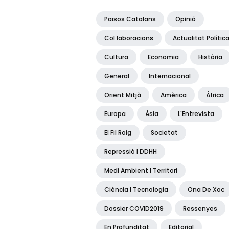
Països Catalans
Opinió
Col·laboracions
Actualitat Polític
Cultura
Economia
Història
General
Internacional
Orient Mitjà
Amèrica
Àfrica
Europa
Àsia
L'Entrevista
El Fil Roig
Societat
Repressió I DDHH
Medi Ambient I Territori
Ciència I Tecnologia
Ona De Xoc
Dossier COVID2019
Ressenyes
En Profunditat
Editorial