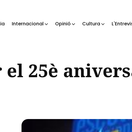
ia
Internacional
Opinió
Cultura
L'Entrevi
ch
 el 25è aniver