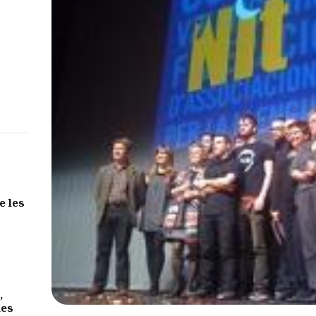
e les
,
des