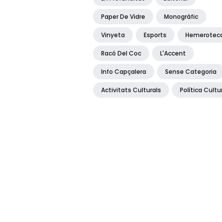
Paper De Vidre
Monogràfic
Vinyeta
Esports
Hemerotec
Racó Del Coc
L'Accent
Info Capçalera
Sense Categoria
Activitats Culturals
Política Cultu