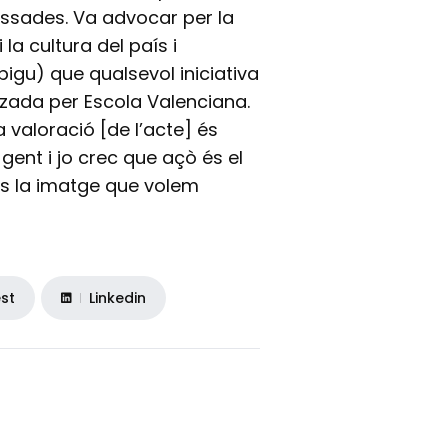
assades. Va advocar per la
la cultura del país i
gu) que qualsevol iniciativa
lzada per Escola Valenciana.
a valoració [de l’acte] és
gent i jo crec que açò és el
és la imatge que volem
est
Linkedin