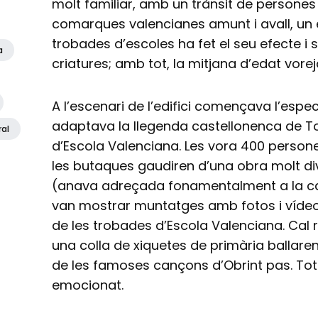
molt familiar, amb un trànsit de persones 
comarques valencianes amunt i avall, un 
trobades d’escoles ha fet el seu efecte i 
a
criatures; amb tot, la mitjana d’edat vore
A l’escenari de l’edifici començava l’espe
adaptava la llegenda castellonenca de To
ral
d’Escola Valenciana. Les vora 400 person
les butaques gaudiren d’una obra molt div
(anava adreçada fonamentalment a la cana
van mostrar muntatges amb fotos i vídeo
de les trobades d’Escola Valenciana. Cal r
una colla de xiquetes de primària ballare
de les famoses cançons d’Obrint pas. Tot 
emocionat.