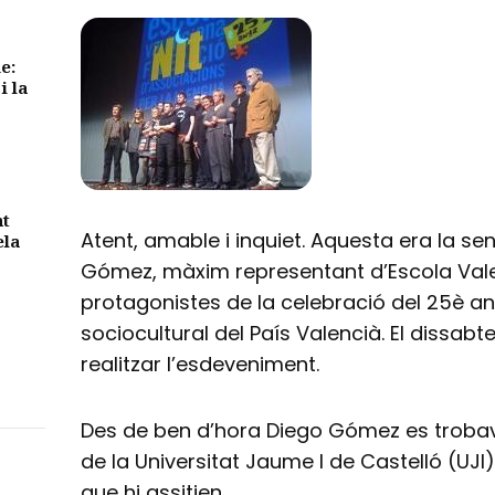
e:
i la
nt
Atent, amable i inquiet. Aquesta era la s
ela
Gómez, màxim representant d’Escola Vale
protagonistes de la celebració del 25è aniv
sociocultural del País Valencià. El dissabt
realitzar l’esdeveniment.
Des de ben d’hora Diego Gómez es trobav
de la Universitat Jaume I de Castelló (UJI
que hi assitien.