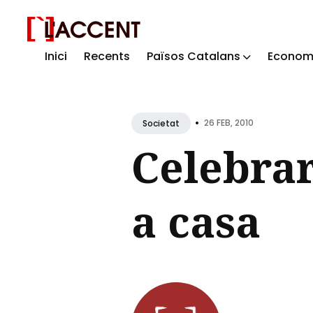
Inici
Recents
Països Catalans
Econom
Sear
for
Blog
•
26 FEB, 2010
Societat
Celebrar
a casa