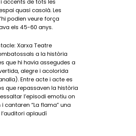
i accents de tots les
espai quasi casolà. Les
s’hi podien veure força
java els 45-60 anys.
ctacle: Xarxa Teatre
mbatossals a la història
es que hi havia assegudes a
ertida, alegre i acolorida
lla). Entre acte i acte es
s que repassaven la història
essaltar l’episodi emotiu on
n i cantaren “La flama” una
l’auditori aplaudí