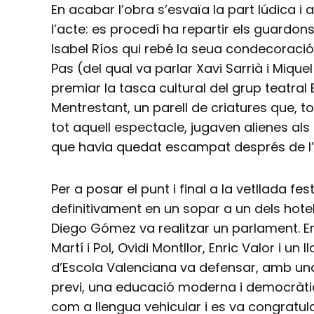
En acabar l’obra s’esvaïa la part lúdica i a
l’acte: es procedí ha repartir els guardon
Isabel Ríos qui rebé la seua condecoració,
Pas (del qual va parlar Xavi Sarrià i Miquel
premiar la tasca cultural del grup teatral 
Mentrestant, un parell de criatures que, tot
tot aquell espectacle, jugaven alienes al
que havia quedat escampat després de l’
Per a posar el punt i final a la vetllada fe
definitivament en un sopar a un dels hotel
Diego Gómez va realitzar un parlament. Ent
Martí i Pol, Ovidi Montllor, Enric Valor i un 
d’Escola Valenciana va defensar, amb un
previ, una educació moderna i democràtica
com a llengua vehicular i es va congratula