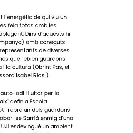
t i energètic de qui viu un
es feia fotos amb les
plegant. Dins d’aquests hi
(i campanya) amb coneguts
, representants de diverses
rsones que rebien guardons
 i la cultura (Obrint Pas, el
ssora Isabel Ríos ).
to-odi i lluitar per la
així definia Escola
tot i rebre un dels guardons
trobar-se Sarrià enmig d’una
la UJI esdevingué un ambient