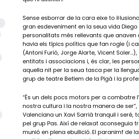
Sense esborrar de la cara eixe to il·lusiona
a
gran esdeveniment en la seua vida Diego 
personalitats més rellevants que anaven a
havia els típics polítics que fan rogle 
(Antoni Furió, Jorge Alarte, Vicent Soler…)
entitats i associacions i, és clar, les pe
aquella nit per la seua tasca per la llengua
grup de teatre Betlem de la Pigà i la profe
“És un dels pocs motors per a combatre l’au
nostra cultura i la nostra manera de ser”, 
Valenciana un Xavi Sarrià tranquil i seré, 
pel grup Pas. Així de relaxat aconseguia 
munió en plena ebullició. El paranimf de 