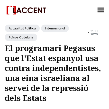
Search
for
Actualitat Política
Internacional
15 JUL,
•
Blog
2020
Països Catalans
El programari Pegasus
que l'Estat espanyol usa
contra independentistes,
una eina israeliana al
servei de la repressió
dels Estats