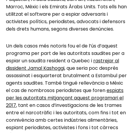
Marroc, Mèxic i els Emirats Àrabs Units. Tots ells han
utilitzat el software per a espiar adversaris i
activistes polítics, periodistes, advocats i defensors
dels drets humans, segons diverses denúncies.
Un dels casos més notoris fou el de l’ús d’aquest
programa per part de les autoritats saudites per a
espiar un saudita resident a Quebec i
rastrejar al
dissident Jamal Kashoggi
, que seria poc després
assassinat i esquarterat brutalment a Estambul per
agents saudites. També tingué rellevància a Mèxic
el cas de nombrosos periodistes que foren
espiats
per les autoritats mitjançant aquest programari el
2017
, tant en casos d’investigacions de les trames
entre el narcotràfic i les autoritats, com fins i tot en
connivència amb certes indústries alimentàries,
espiant periodistes, activistes i fons i tot càrrecs