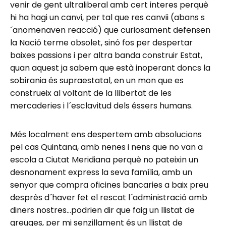
venir de gent ultraliberal amb cert interes perquè
hi ha hagi un canvi, per tal que res canvii (abans s
´anomenaven reacció) que curiosament defensen
la Nació terme obsolet, sinó fos per despertar
baixes passions i per altra banda construir Estat,
quan aquest ja sabem que està inoperant doncs la
sobirania és supraestatal, en un mon que es
construeix al voltant de la llibertat de les
mercaderies i l´esclavitud dels éssers humans.
Més localment ens despertem amb absolucions
pel cas Quintana, amb nenes i nens que no van a
escola a Ciutat Meridiana perquè no pateixin un
desnonament express la seva família, amb un
senyor que compra oficines bancaries a baix preu
desprès d´haver fet el rescat l´administració amb
diners nostres…podrien dir que faig un llistat de
greuges, per mi senzillament és un llistat de