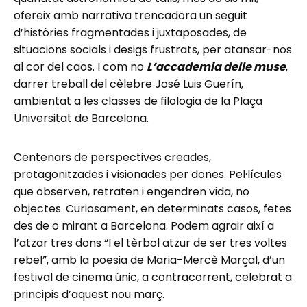
ofereix amb narrativa trencadora un seguit
d’històries fragmentades i juxtaposades, de
situacions socials i desigs frustrats, per atansar-nos
al cor del caos. I com no
L’accademia delle muse
,
darrer treball del cèlebre José Luis Guerín,
ambientat a les classes de filologia de la Plaça
Universitat de Barcelona.
Centenars de perspectives creades,
protagonitzades i visionades per dones. Pel·lícules
que observen, retraten i engendren vida, no
objectes. Curiosament, en determinats casos, fetes
des de o mirant a Barcelona. Podem agrair així a
l’atzar tres dons “I el tèrbol atzur de ser tres voltes
rebel”, amb la poesia de Maria-Mercè Marçal, d’un
festival de cinema únic, a contracorrent, celebrat a
principis d’aquest nou març.