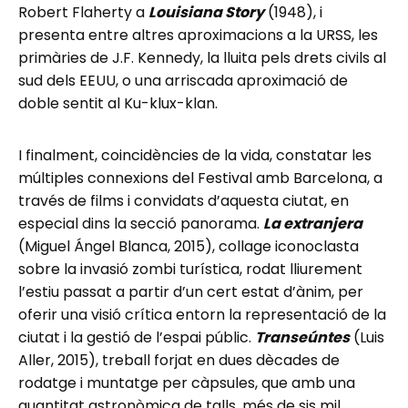
Robert Flaherty a
Louisiana Story
(1948), i
presenta entre altres aproximacions a la URSS, les
primàries de J.F. Kennedy, la lluita pels drets civils al
sud dels EEUU, o una arriscada aproximació de
doble sentit al Ku-klux-klan.
I finalment, coincidències de la vida, constatar les
múltiples connexions del Festival amb Barcelona, a
través de films i convidats d’aquesta ciutat, en
especial dins la secció panorama.
La extranjera
(Miguel Ángel Blanca, 2015), collage iconoclasta
sobre la invasió zombi turística, rodat lliurement
l’estiu passat a partir d’un cert estat d’ànim, per
oferir una visió crítica entorn la representació de la
ciutat i la gestió de l’espai públic.
Transeúntes
(Luis
Aller, 2015), treball forjat en dues dècades de
rodatge i muntatge per càpsules, que amb una
quantitat astronòmica de talls, més de sis mil,