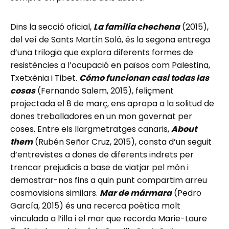
Dins la secció oficial,
La familia chechena
(2015),
del veí de Sants Martín Solá, és la segona entrega
d’una trilogia que explora diferents formes de
resistències a l’ocupació en països com Palestina,
Txetxènia i Tibet.
Cómo funcionan casi todas las
cosas
(Fernando Salem, 2015), feliçment
projectada el 8 de març, ens apropa a la solitud de
dones treballadores en un mon governat per
coses. Entre els llargmetratges canaris,
About
them
(Rubén Señor Cruz, 2015), consta d’un seguit
d’entrevistes a dones de diferents indrets per
trencar prejudicis a base de viatjar pel món i
demostrar-nos fins a quin punt compartim arreu
cosmovisions similars.
Mar de mármara
(Pedro
García, 2015) és una recerca poètica molt
vinculada a l’illa i el mar que recorda Marie-Laure