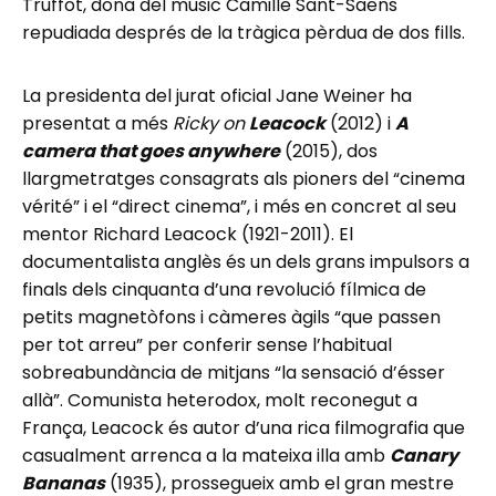
Truffot, dona del músic Camille Sant-Saëns
repudiada després de la tràgica pèrdua de dos fills.
La presidenta del jurat oficial Jane Weiner ha
presentat a més
Ricky on
Leacock
(2012) i
A
camera that goes anywhere
(2015), dos
llargmetratges consagrats als pioners del “cinema
vérité” i el “direct cinema”, i més en concret al seu
mentor Richard Leacock (1921-2011). El
documentalista anglès és un dels grans impulsors a
finals dels cinquanta d’una revolució fílmica de
petits magnetòfons i càmeres àgils “que passen
per tot arreu” per conferir sense l’habitual
sobreabundància de mitjans “la sensació d’ésser
allà”. Comunista heterodox, molt reconegut a
França, Leacock és autor d’una rica filmografia que
casualment arrenca a la mateixa illa amb
Canary
Bananas
(1935), prossegueix amb el gran mestre