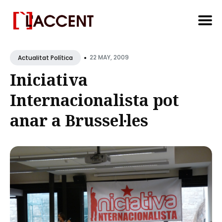
Search
•
for
22 MAY, 2009
Actualitat Política
Blog
Iniciativa
Internacionalista pot
anar a Brussel·les