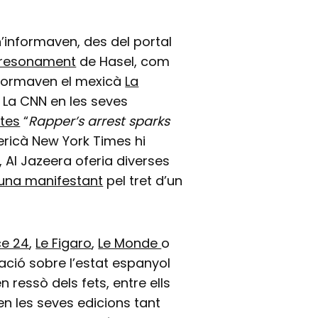
n’informaven, des del portal
presonament
de Hasel, com
nformaven el mexicà
La
. La CNN en les seves
stes
“
Rapper’s arrest sparks
mericà New York Times hi
, Al Jazeera oferia diverses
d’una manifestant
pel tret d’un
ce 24
,
Le Figaro
,
Le Monde
o
ció sobre l’estat espanyol
n ressò dels fets, entre ells
 en les seves edicions tant