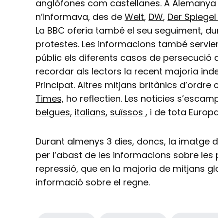
anglòfones com castellanes. A Alemanya
n’informava, des de
Welt
,
DW
,
Der Spiege
La BBC oferia també el seu seguiment, du
protestes. Les informacions també servie
públic els diferents casos de persecució d
recordar als lectors la recent majoria ind
Principat. Altres mitjans britànics d’ordr
Times,
ho reflectien. Les noticies s’esca
belgues
,
italians
,
suïssos
, i de tota Europa
Durant almenys 3 dies, doncs, la imatge d
per l’abast de les informacions sobre les
repressió, que en la majoria de mitjans g
informació sobre el regne.