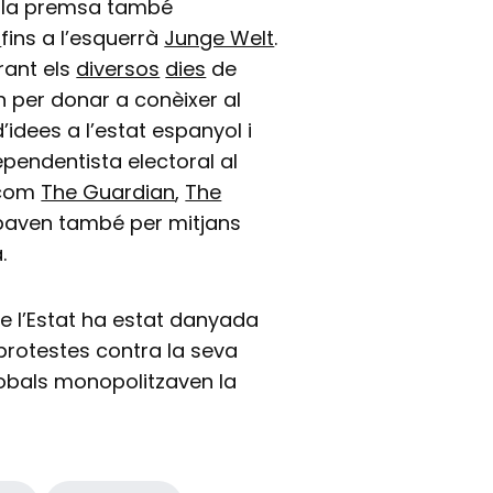
 la premsa també
l
fins a l’esquerrà
Junge Welt
.
rant els
diversos
dies
de
n per donar a conèixer al
’idees a l’estat espanyol i
ependentista electoral al
e com
The Guardian
,
The
mpaven també per mitjans
.
e l’Estat ha estat danyada
 protestes contra la seva
lobals monopolitzaven la