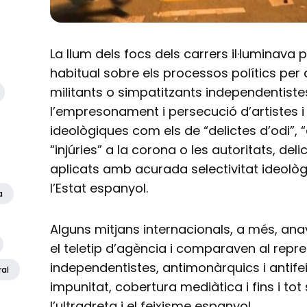
La llum dels focs dels carrers il·luminava 
habitual sobre els processos polítics per 
militants o simpatitzants independentiste
l’empresonament i persecució d’artistes i
ideològiques com els de “delictes d’odi”, 
“injúries” a la corona o les autoritats, d
aplicats amb acurada selectivitat ideològ
l’Estat espanyol.
a
Alguns mitjans internacionals, a més, ana
el teletip d’agència i comparaven al repre
independentistes, antimonàrquics i antife
ral
impunitat, cobertura mediàtica i fins i to
l’ultradreta i el feixisme espanyol.