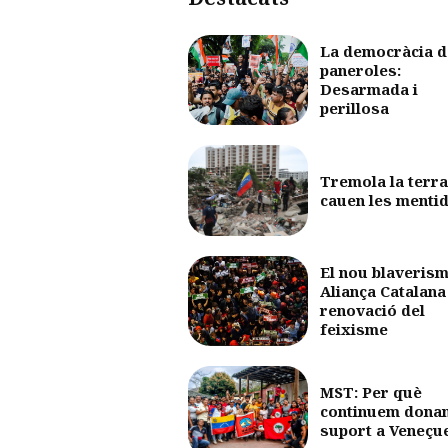
La democràcia d
paneroles:
Desarmada i
perillosa
Tremola la terra
cauen les menti
El nou blaverism
Aliança Catalana 
renovació del
feixisme
MST: Per què
continuem dona
suport a Veneçu