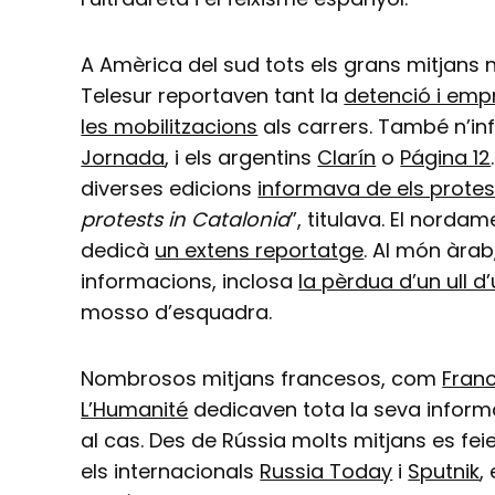
A Amèrica del sud tots els grans mitjans 
Telesur reportaven tant la
detenció i em
les mobilitzacions
als carrers. També n’i
Jornada
, i els argentins
Clarín
o
Página 12
diverses edicions
informava de els prote
protests in Catalonia
”, titulava. El norda
dedicà
un extens reportatge
. Al món àrab
informacions, inclosa
la pèrdua d’un ull 
mosso d’esquadra.
Nombrosos mitjans francesos, com
Fran
L’Humanité
dedicaven tota la seva informa
al cas. Des de Rússia molts mitjans es feie
els internacionals
Russia Today
i
Sputnik
,