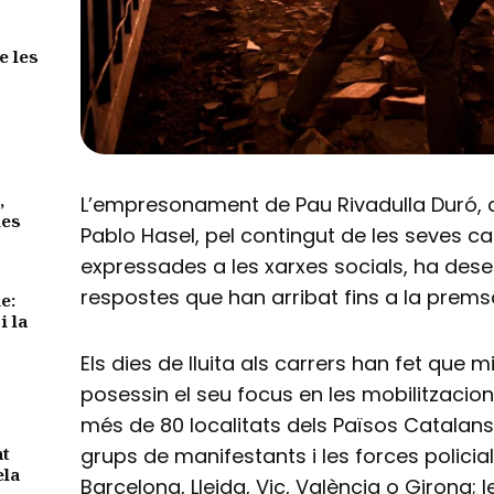
e les
,
L’empresonament de Pau Rivadulla Duró, 
des
Pablo Hasel, pel contingut de les seves c
expressades a les xarxes socials, ha des
respostes que han arribat fins a la premsa
e:
i la
Els dies de lluita als carrers han fet que 
posessin el seu focus en les mobilitzacio
més de 80 localitats dels Països Catalans
nt
grups de manifestants i les forces policia
ela
Barcelona, Lleida, Vic, València o Girona; 