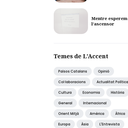
Mentre esperem
l’ascensor
Temes de L'Accent
Països Catalans
Opinió
Col·laboracions
Actualitat Polític
Cultura
Economia
Història
General
Internacional
Orient Mitjà
Amèrica
Àfrica
Europa
Àsia
L'Entrevista