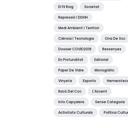
El Fil Roig
Societat
Repressió I DDHH
Medi Ambient I Territori
Ciència I Tecnologia
Ona De Xoc
Dossier COVID2019
Ressenyes
En Profunditat
Editorial
Paper De Vidre
Monogràfic
Vinyeta
Esports
Hemerotec
Racó Del Coc
L'Accent
Info Capçalera
Sense Categoria
Activitats Culturals
Política Cultu