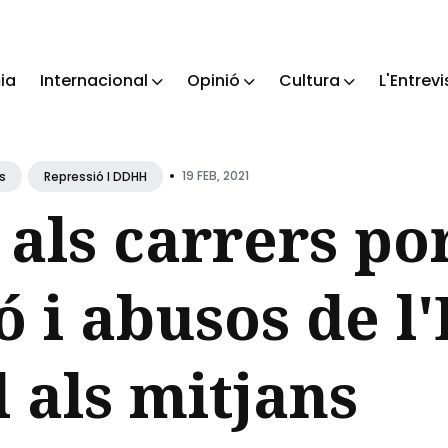
ia
Internacional
Opinió
Cultura
L'Entrevi
ch
•
19 FEB, 2021
s
Repressió I DDHH
 als carrers po
ó i abusos de l'
 als mitjans