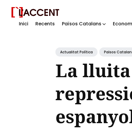
Inici
Recents
Països Catalans
Econom
Sear
for
Blog
Actualitat Política
Països Catalan
La lluita
repressi
espanyol