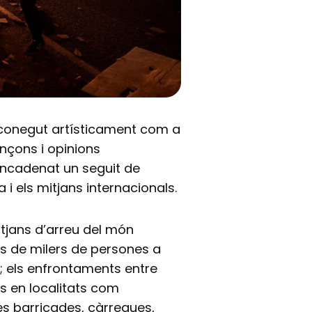
conegut artísticament com a
ançons i opinions
encadenat un seguit de
 i els mitjans internacionals.
mitjans d’arreu del món
ns de milers de persones a
; els enfrontaments entre
ls en localitats com
les barricades, càrregues,