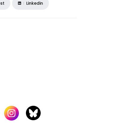
est
Linkedin