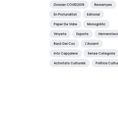
Dossier COVID2019
Ressenyes
En Profunditat
Editorial
Paper De Vidre
Monogràfic
Vinyeta
Esports
Hemerotec
Racó Del Coc
L'Accent
Info Capçalera
Sense Categoria
Activitats Culturals
Política Cultu