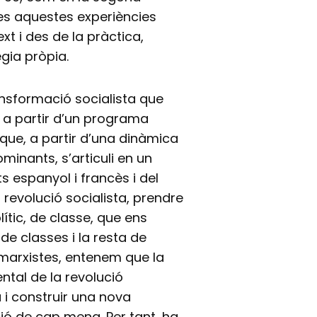
tes aquestes experiències
xt i des de la pràctica,
gia pròpia.
ansformació socialista que
l a partir d’un programa
 que, a partir d’una dinàmica
minants, s’articuli en un
s espanyol i francès i del
 revolució socialista, prendre
lític, de classe, que ens
e classes i la resta de
marxistes, entenem que la
ntal de la revolució
a i construir una nova
ció de cap mena. Per tant, ha