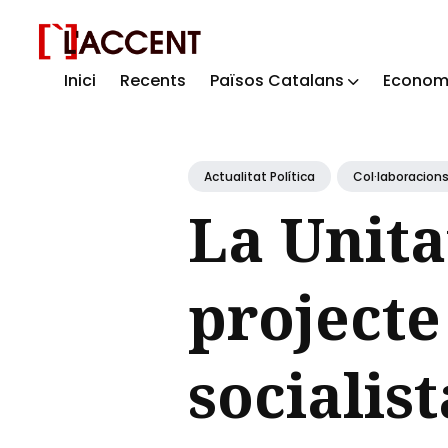
Inici
Recents
Països Catalans
Econom
Sear
for
Blog
Actualitat Política
Col·laboracion
La Unita
projecte
socialist