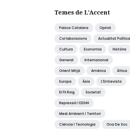
Temes de L'Accent
Països Catalans
Opinió
Col·laboracions
Actualitat Polític
Cultura
Economia
Història
General
Internacional
Orient Mitjà
Amèrica
Àfrica
Europa
Àsia
L'Entrevista
El Fil Roig
Societat
Repressió I DDHH
Medi Ambient I Territori
Ciència I Tecnologia
Ona De Xoc