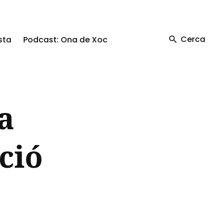
Cerca
sta
Podcast: Ona de Xoc
a
ció