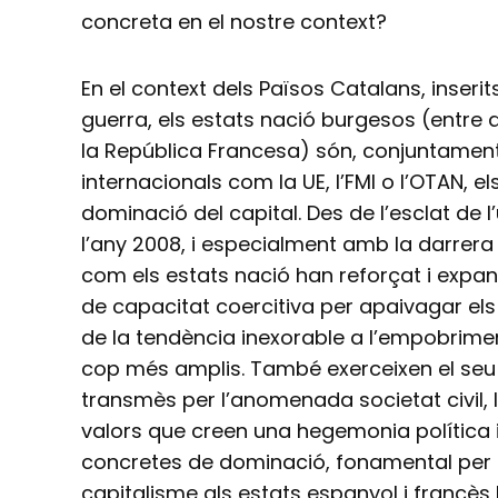
concreta en el nostre context?
En el context dels Països Catalans, inserits
guerra, els estats nació burgesos (entre 
la República Francesa) són, conjuntament
internacionals com la UE, l’FMI o l’OTAN, el
dominació del capital. Des de l’esclat de l’
l’any 2008, i especialment amb la darrera c
com els estats nació han reforçat i expa
de capacitat coercitiva per apaivagar els
de la tendència inexorable a l’empobrime
cop més amplis. També exerceixen el seu
transmès per l’anomenada societat civil, l
valors que creen una hegemonia política i
concretes de dominació, fonamental per
capitalisme als estats espanyol i francès 