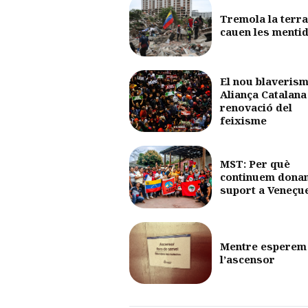
Tremola la terra
cauen les menti
El nou blaverism
Aliança Catalana 
renovació del
feixisme
MST: Per què
continuem dona
suport a Veneçu
Mentre esperem
l’ascensor