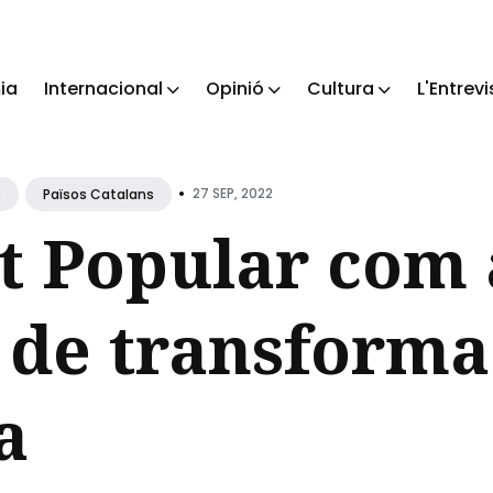
ia
Internacional
Opinió
Cultura
L'Entrevi
ch
•
27 SEP, 2022
s
Països Catalans
t Popular com 
 de transforma
a