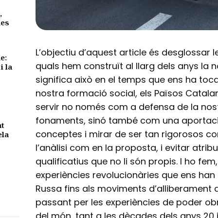
,
des
L’objectiu d’aquest article és desglossar l
e:
quals hem construït al llarg dels anys la 
i la
significa això en el temps que ens ha toca
nostra formació social, els Països Catalan
servir no només com a defensa de la nos
fonaments, sinó també com una aportació
nt
conceptes i mirar de ser tan rigorosos co
ela
l’anàlisi com en la proposta, i evitar atribu
qualificatius que no li són propis. I ho fem,
experiències revolucionàries que ens han 
Russa fins als moviments d’alliberament a 
passant per les experiències de poder obr
del món, tant a les dècades dels anys 20 