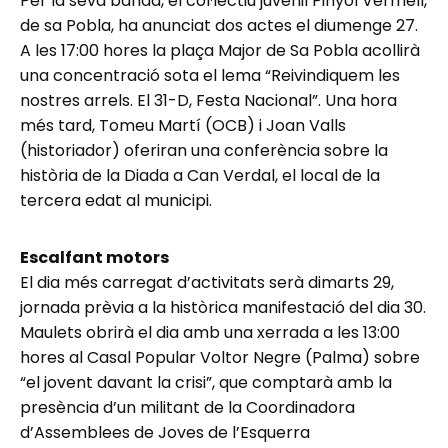
Per la seva banda, el col·lectiu juvenil Pinyol Vermell,
de sa Pobla, ha anunciat dos actes el diumenge 27.
A les 17:00 hores la plaça Major de Sa Pobla acollirà
una concentració sota el lema “Reivindiquem les
nostres arrels. El 31-D, Festa Nacional”. Una hora
més tard, Tomeu Martí (OCB) i Joan Valls
(historiador) oferiran una conferència sobre la
història de la Diada a Can Verdal, el local de la
tercera edat al municipi.
Escalfant motors
El dia més carregat d’activitats serà dimarts 29,
jornada prèvia a la històrica manifestació del dia 30.
Maulets obrirà el dia amb una xerrada a les 13:00
hores al Casal Popular Voltor Negre (Palma) sobre
“el jovent davant la crisi”, que comptarà amb la
presència d’un militant de la Coordinadora
d’Assemblees de Joves de l’Esquerra