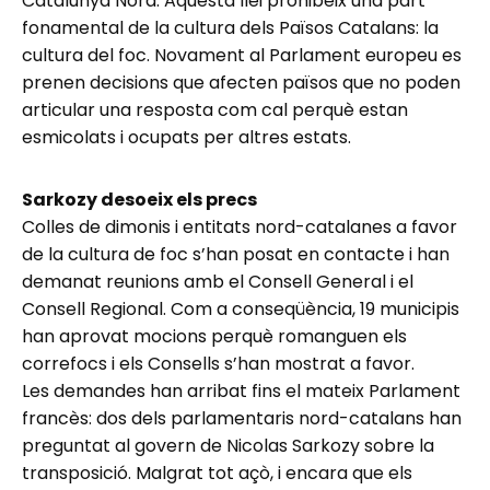
Catalunya Nord. Aquesta llei prohibeix una part
fonamental de la cultura dels Països Catalans: la
cultura del foc. Novament al Parlament europeu es
prenen decisions que afecten països que no poden
articular una resposta com cal perquè estan
esmicolats i ocupats per altres estats.
Sarkozy desoeix els precs
Colles de dimonis i entitats nord-catalanes a favor
de la cultura de foc s’han posat en contacte i han
demanat reunions amb el Consell General i el
Consell Regional. Com a conseqüència, 19 municipis
han aprovat mocions perquè romanguen els
correfocs i els Consells s’han mostrat a favor.
Les demandes han arribat fins el mateix Parlament
francès: dos dels parlamentaris nord-catalans han
preguntat al govern de Nicolas Sarkozy sobre la
transposició. Malgrat tot açò, i encara que els