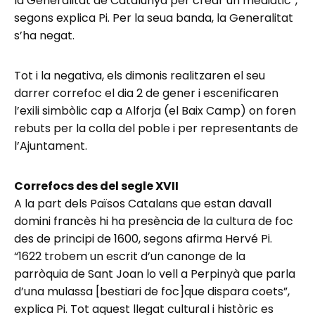
la Generalitat de Catalunya per crear un mediàtic”,
segons explica Pi. Per la seua banda, la Generalitat
s’ha negat.
Tot i la negativa, els dimonis realitzaren el seu
darrer correfoc el dia 2 de gener i escenificaren
l’exili simbòlic cap a Alforja (el Baix Camp) on foren
rebuts per la colla del poble i per representants de
l’Ajuntament.
Correfocs des del segle XVII
A la part dels Països Catalans que estan davall
domini francès hi ha presència de la cultura de foc
des de principi de 1600, segons afirma Hervé Pi.
“1622 trobem un escrit d’un canonge de la
parròquia de Sant Joan lo vell a Perpinyà que parla
d’una mulassa [bestiari de foc]que dispara coets”,
explica Pi. Tot aquest llegat cultural i històric es