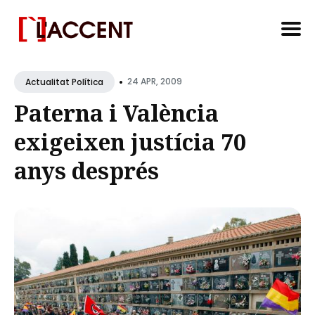
Search
•
for
24 APR, 2009
Actualitat Política
Blog
Paterna i València
exigeixen justícia 70
anys després