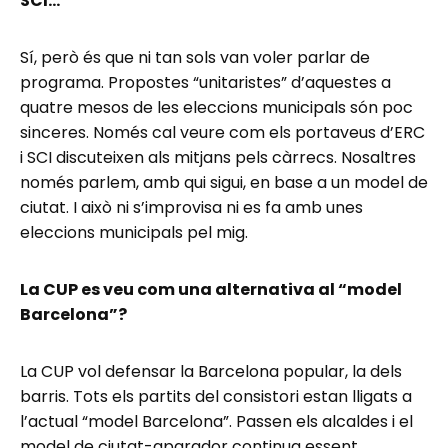
SCI…
Sí, però és que ni tan sols van voler parlar de
programa. Propostes “unitaristes” d’aquestes a
quatre mesos de les eleccions municipals són poc
sinceres. Només cal veure com els portaveus d’ERC
i SCI discuteixen als mitjans pels càrrecs. Nosaltres
només parlem, amb qui sigui, en base a un model de
ciutat. I això ni s’improvisa ni es fa amb unes
eleccions municipals pel mig.
La CUP es veu com una alternativa al “model
Barcelona”?
La CUP vol defensar la Barcelona popular, la dels
barris. Tots els partits del consistori estan lligats a
l’actual “model Barcelona”. Passen els alcaldes i el
model de ciutat-aparador continua essent