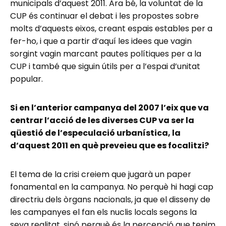
municipals d’aquest 2011. Ara bé, la voluntat de la
CUP és continuar el debat i les propostes sobre
molts d’aquests eixos, creant espais estables per a
fer-ho, i que a partir d’aquí les idees que vagin
sorgint vagin marcant pautes polítiques per a la
CUP i també que siguin útils per a l’espai d’unitat
popular.
Si en l’anterior campanya del 2007 l’eix que va
centrar l’acció de les diverses CUP va ser la
qüestió de l’especulació urbanística, la
d’aquest 2011 en què preveieu que es focalitzi?
El tema de la crisi creiem que jugarà un paper
fonamental en la campanya. No perquè hi hagi cap
directriu dels òrgans nacionals, ja que el disseny de
les campanyes el fan els nuclis locals segons la
seva realitat, sinó perquè és la percepció que tenim