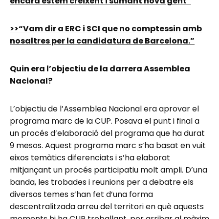
encara estem creixent i sumant nova gent”
>>“Vam dir a ERC i SCI que no comptessin amb
nosaltres per la candidatura de Barcelona.”
Quin era l’objectiu de la darrera Assemblea
Nacional?
L’objectiu de l’Assemblea Nacional era aprovar el
programa marc de la CUP. Posava el punt i final a
un procés d’elaboració del programa que ha durat
9 mesos. Aquest programa marc s’ha basat en vuit
eixos temàtics diferenciats i s’ha elaborat
mitjançant un procés participatiu molt ampli. D’una
banda, les trobades i reunions per a debatre els
diversos temes s’han fet d’una forma
descentralitzada arreu del territori en què aquests
moments hi ha CUP treballant, per arribar al màxim