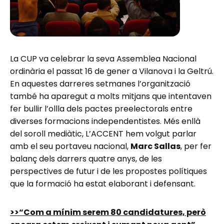
La CUP va celebrar la seva Assemblea Nacional
ordinària el passat 16 de gener a Vilanova i la Geltrú.
En aquestes darreres setmanes l’organització
també ha aparegut a molts mitjans que intentaven
fer bullir l’ollla dels pactes preelectorals entre
diverses formacions independentistes. Més enllà
del soroll mediàtic, L’ACCENT hem volgut parlar
amb el seu portaveu nacional,
Marc Sallas
, per fer
balanç dels darrers quatre anys, de les
perspectives de futur i de les propostes polítiques
que la formació ha estat elaborant i defensant.
>>“Com a mínim serem 80 candidatures, però