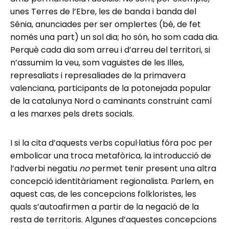
unes Terres de l’Ebre, les de banda i banda del
Sénia, anunciades per ser omplertes (bé, de fet
només una part) un sol dia; ho són, ho som cada dia.
Perquè cada dia som arreu i d’arreu del territori, si
n’assumim la veu, som vaguistes de les Illes,
represaliats i represaliades de la primavera
valenciana, participants de la potonejada popular
de la catalunya Nord o caminants construint camí
a les marxes pels drets socials.
I si la cita d’aquests verbs copul·latius fóra poc per
embolicar una troca metafòrica, la introducció de
l’adverbi negatiu
no
permet tenir present una altra
concepció identitàriament regionalista. Parlem, en
aquest cas, de les concepcions folkloristes, les
quals s’autoafirmen a partir de la negació de la
resta de territoris. Algunes d’aquestes concepcions