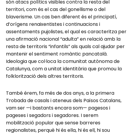
són atacs polítics visibles contra la resta del
territori, com és el cas del gonellisme o del
blaverisme. Un cas ben diferent és el principatí,
d’orígens renaixentistes i continuacions i
assentaments pujolistes, el qual es caracteritza per
una afirmació nacional “adulta” en relació amb la
resta de territoris “infantils” als quals cal ajudar per
mantenir el sentiment romàntic pancatalà.
Ideologia que col·loca la comunitat autònoma de
Catalunya, com a unitat identitària que promou la
folklorització dels altres territoris.
També érem, fa més de dos anys, a la primera
Trobada de casals i ateneus dels Països Catalans,
vam ser —i bastants encara som— pagesos i
pageses i segadors i segadores. I serem
mobilització popular que sense barreres
regionalistes, perquè hi és ella, hi és ell, hi sou