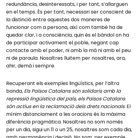
redundància, desinteressats, i per tant, s’allarguen
en el temps. És per tant, necessari ser conscient de
la distinció entre aquestes dos maneres de
funcionar com a persona, així com també ha de
quedar clar, i a consciència, quin és el bàndol on ha
de participar activament el poble, negant cap
contacte amb el poder, ni amb la mà ni amb el peu
ni de paraula. Nosaltres lluitem per nosaltres, ara,
ahir, demà i sempre.
Recuperant els exemples lingüístics, per l’altra
banda,
Els Països Catalans són solidaris amb la
repressió lingüística del país
,
els Països Catalans
són actius en la reclamació dels drets nacionals
. El
mínim distanciament a les oracions és la màxima
diferència pragmàtica. Nosaltres no som només
per un dia, sigui un 11 o un 25, nosaltres som cada dia,
amb permanència i decisió. No som, per exemple,