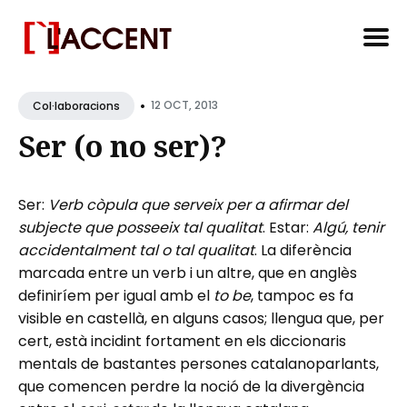
Search
•
for
12 OCT, 2013
Col·laboracions
Blog
Ser (o no ser)?
Ser:
Verb còpula que serveix per a afirmar del
subjecte que posseeix tal qualitat
. Estar:
Algú, tenir
accidentalment tal o tal qualitat
. La diferència
marcada entre un verb i un altre, que en anglès
definiríem per igual amb el
to be
, tampoc es fa
visible en castellà, en alguns casos; llengua que, per
cert, està incidint fortament en els diccionaris
mentals de bastantes persones catalanoparlants,
que comencen perdre la noció de la divergència