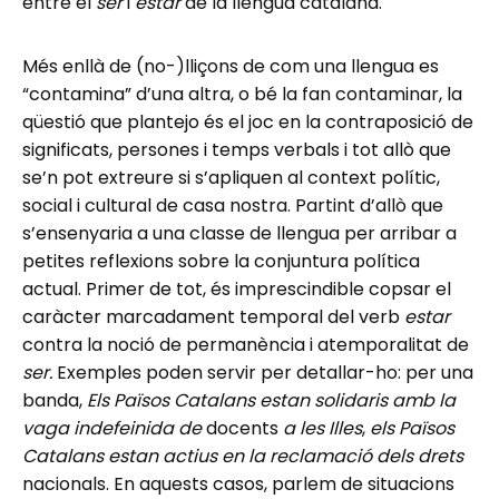
entre el
ser
i
estar
de la llengua catalana.
Més enllà de (no-)lliçons de com una llengua es
“contamina” d’una altra, o bé la fan contaminar, la
qüestió que plantejo és el joc en la contraposició de
significats, persones i temps verbals i tot allò que
se’n pot extreure si s’apliquen al context polític,
social i cultural de casa nostra. Partint d’allò que
s’ensenyaria a una classe de llengua per arribar a
petites reflexions sobre la conjuntura política
actual. Primer de tot, és imprescindible copsar el
caràcter marcadament temporal del verb
estar
contra la noció de permanència i atemporalitat de
ser.
Exemples poden servir per detallar-ho: per una
banda,
Els Països Catalans estan solidaris amb la
vaga indefeinida de
docents
a les Illes
,
els Països
Catalans estan actius en la reclamació dels drets
nacionals. En aquests casos, parlem de situacions