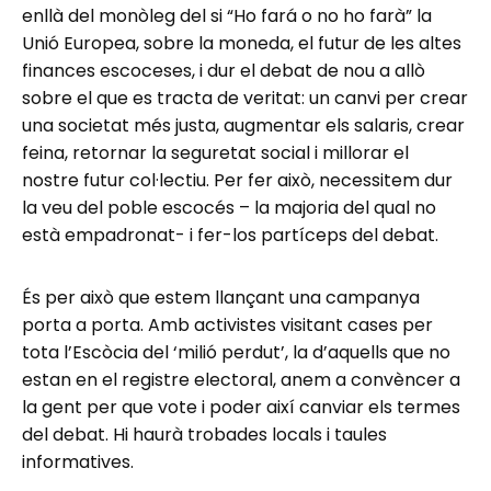
enllà del monòleg del si “Ho fará o no ho farà” la
Unió Europea, sobre la moneda, el futur de les altes
finances escoceses, i dur el debat de nou a allò
sobre el que es tracta de veritat: un canvi per crear
una societat més justa, augmentar els salaris, crear
feina, retornar la seguretat social i millorar el
nostre futur col·lectiu. Per fer això, necessitem dur
la veu del poble escocés – la majoria del qual no
està empadronat- i fer-los partíceps del debat.
És per això que estem llançant una campanya
porta a porta. Amb activistes visitant cases per
tota l’Escòcia del ‘milió perdut’, la d’aquells que no
estan en el registre electoral, anem a convèncer a
la gent per que vote i poder així canviar els termes
del debat. Hi haurà trobades locals i taules
informatives.