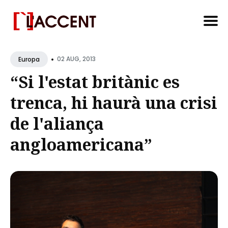
Search
•
for
02 AUG, 2013
Europa
Blog
“Si l'estat britànic es
trenca, hi haurà una crisi
de l'aliança
angloamericana”