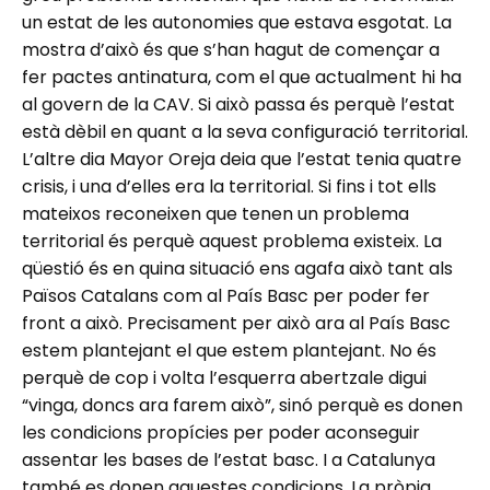
un estat de les autonomies que estava esgotat. La
mostra d’això és que s’han hagut de començar a
fer pactes antinatura, com el que actualment hi ha
al govern de la CAV. Si això passa és perquè l’estat
està dèbil en quant a la seva configuració territorial.
L’altre dia Mayor Oreja deia que l’estat tenia quatre
crisis, i una d’elles era la territorial. Si fins i tot ells
mateixos reconeixen que tenen un problema
territorial és perquè aquest problema existeix. La
qüestió és en quina situació ens agafa això tant als
Països Catalans com al País Basc per poder fer
front a això. Precisament per això ara al País Basc
estem plantejant el que estem plantejant. No és
perquè de cop i volta l’esquerra abertzale digui
“vinga, doncs ara farem això”, sinó perquè es donen
les condicions propícies per poder aconseguir
assentar les bases de l’estat basc. I a Catalunya
també es donen aquestes condicions. La pròpia