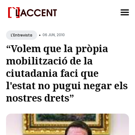
Search
•
for
06 JUN, 2010
L'Entrevista
Blog
“Volem que la pròpia
mobilització de la
ciutadania faci que
l'estat no pugui negar els
nostres drets”