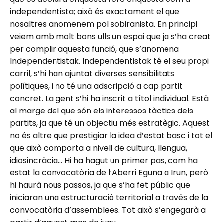
independentista; això és exactament el que
nosaltres anomenem pol sobiranista. En principi
veiem amb molt bons ulls un espai que ja s’ha creat
per complir aquesta funció, que s’anomena
Independentistak. Independentistak té el seu propi
carril, s’hi han ajuntat diverses sensibilitats
polítiques, i no té una adscripció a cap partit
concret. La gent s’hi ha inscrit a títol individual. Està
al marge del que són els interessos tàctics dels
partits, ja que té un objectiu més estratègic. Aquest
no és altre que prestigiar la idea d’estat basc i tot el
que això comporta a nivell de cultura, llengua,
idiosincràcia… Hi ha hagut un primer pas, com ha
estat la convocatòria de l’Aberri Eguna a Irun, però
hi haurà nous passos, ja que s’ha fet públic que
iniciaran una estructuració territorial a través de la
convocatòria d’assemblees. Tot això s’engegarà a