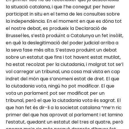
la situació catalana, i que l’he conegut per haver
participat in situ en el tema de les consultes sobre
la independència. En el moment en que es dóna tot
el nostre debat, es produeix la Declaració de
Brussel·les, s’està produïnt a Catalunya un fet insòlit,
en què la deslegitimació del poder judicial arriba a
la seva fase més alta. S’estava produint un debat
sobre un estatut que fins i tot havent estat mutilat,
ha estat recolzat per la ciutadania, i malgrat tot se’l
vol carregar un tribunal, una cosa mai vista en cap
indret del món que s’anomeni estat de dret. El que
la ciutadania vota, ningú ho pot modificar. El que
vota un parlament pot ser modificat per un
tribunal, però el que la ciutadania vota és sagrat. El
que han fet és dir-li a la societat catalana “me’n ric
primer del que has aprovat al parlament i et lamino
l’estatut, quedant un estatut del tres al quatre, però