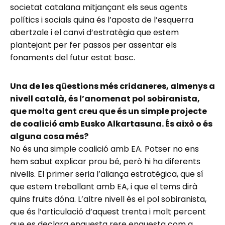
societat catalana mitjançant els seus agents
polítics i socials quina és l’aposta de l’esquerra
abertzale i el canvi d’estratègia que estem
plantejant per fer passos per assentar els
fonaments del futur estat basc.
Una de les qüestions més cridaneres, almenys a
nivell català, és l’anomenat pol sobiranista,
que molta gent creu que és un simple projecte
de coalició amb Eusko Alkartasuna. És això o és
alguna cosa més?
No és una simple coalició amb EA. Potser no ens
hem sabut explicar prou bé, però hi ha diferents
nivells. El primer seria l’aliança estratègica, que sí
que estem treballant amb EA, i que el tems dirà
quins fruits dóna. L’altre nivell és el pol sobiranista,
que és l’articulació d’aquest trenta i molt percent
que es declara enquesta rere enquesta com a