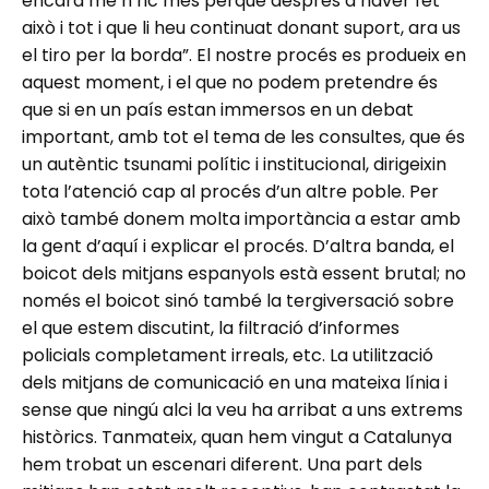
encara me’n ric més perquè després d’haver fet
això i tot i que li heu continuat donant suport, ara us
el tiro per la borda”. El nostre procés es produeix en
aquest moment, i el que no podem pretendre és
que si en un país estan immersos en un debat
important, amb tot el tema de les consultes, que és
un autèntic tsunami polític i institucional, dirigeixin
tota l’atenció cap al procés d’un altre poble. Per
això també donem molta importància a estar amb
la gent d’aquí i explicar el procés. D’altra banda, el
boicot dels mitjans espanyols està essent brutal; no
només el boicot sinó també la tergiversació sobre
el que estem discutint, la filtració d’informes
policials completament irreals, etc. La utilització
dels mitjans de comunicació en una mateixa línia i
sense que ningú alci la veu ha arribat a uns extrems
històrics. Tanmateix, quan hem vingut a Catalunya
hem trobat un escenari diferent. Una part dels