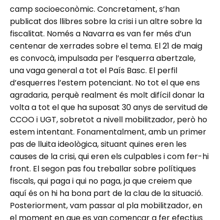
camp socioeconòmic. Concretament, s’han
publicat dos llibres sobre la crisi i un altre sobre la
fiscalitat. Només a Navarra es van fer més d’un
centenar de xerrades sobre el tema. El 21 de maig
es convocà, impulsada per l’esquerra abertzale,
una vaga general a tot el País Basc. El perfil
d’esquerres l’estem potenciant. No tot el que ens
agradaria, perquè realment és molt difícil donar la
volta a tot el que ha suposat 30 anys de servitud de
CCOO i UGT, sobretot a nivell mobilitzador, però ho
estem intentant. Fonamentalment, amb un primer
pas de lluita ideològica, situant quines eren les
causes de la crisi, qui eren els culpables i com fer-hi
front. El segon pas fou treballar sobre polítiques
fiscals, qui paga i qui no paga, ja que creiem que
aquí és on hi ha bona part de la clau de la situació.
Posteriorment, vam passar al pla mobilitzador, en
el moment en que es van començar a fer efectius