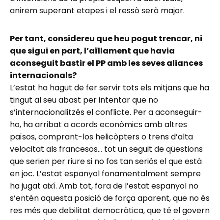
anirem superant etapes i el ressò serà major.
Per tant, considereu que heu pogut trencar, ni
que sigui en part, l’aïllament que havia
aconseguit bastir el PP amb les seves aliances
internacionals?
L’estat ha hagut de fer servir tots els mitjans que ha
tingut al seu abast per intentar que no
s’internacionalitzés el conflicte. Per a aconseguir-
ho, ha arribat a acords econòmics amb altres
països, comprant-los helicòpters o trens d’alta
velocitat als francesos… tot un seguit de qüestions
que serien per riure si no fos tan seriós el que està
en joc. L’estat espanyol fonamentalment sempre
ha jugat així. Amb tot, fora de l’estat espanyol no
s’entén aquesta posició de força aparent, que no és
res més que debilitat democràtica, que té el govern