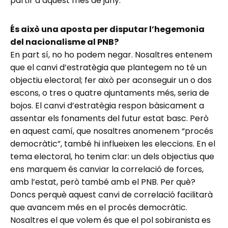
partir d’aquest mes de juny.
És això una aposta per disputar l’hegemonia
del nacionalisme al PNB?
En part sí, no ho podem negar. Nosaltres entenem
que el canvi d’estratègia que plantegem no té un
objectiu electoral; fer això per aconseguir un o dos
escons, o tres o quatre ajuntaments més, seria de
bojos. El canvi d’estratègia respon bàsicament a
assentar els fonaments del futur estat basc. Però
en aquest camí, que nosaltres anomenem “procés
democràtic”, també hi influeixen les eleccions. En el
tema electoral, ho tenim clar: un dels objectius que
ens marquem és canviar la correlació de forces,
amb l’estat, però també amb el PNB. Per què?
Doncs perquè aquest canvi de correlació facilitarà
que avancem més en el procés democràtic.
Nosaltres el que volem és que el pol sobiranista es