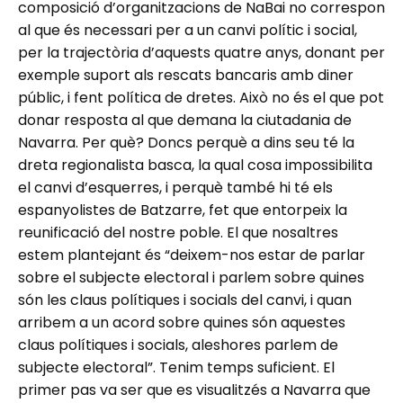
composició d’organitzacions de NaBai no correspon
al que és necessari per a un canvi polític i social,
per la trajectòria d’aquests quatre anys, donant per
exemple suport als rescats bancaris amb diner
públic, i fent política de dretes. Això no és el que pot
donar resposta al que demana la ciutadania de
Navarra. Per què? Doncs perquè a dins seu té la
dreta regionalista basca, la qual cosa impossibilita
el canvi d’esquerres, i perquè també hi té els
espanyolistes de Batzarre, fet que entorpeix la
reunificació del nostre poble. El que nosaltres
estem plantejant és “deixem-nos estar de parlar
sobre el subjecte electoral i parlem sobre quines
són les claus polítiques i socials del canvi, i quan
arribem a un acord sobre quines són aquestes
claus polítiques i socials, aleshores parlem de
subjecte electoral”. Tenim temps suficient. El
primer pas va ser que es visualitzés a Navarra que