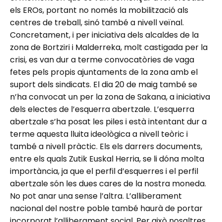
els EROs, portant no només la mobilització als
centres de treball, sinó també a nivell veïnal.
Concretament, i per iniciativa dels alcaldes de la
zona de Bortziri i Malderreka, molt castigada per la
crisi, es van dur a terme convocatòries de vaga
fetes pels propis ajuntaments de la zona amb el
suport dels sindicats. El dia 20 de maig també se
n’ha convocat un per la zona de Sakana, a iniciativa
dels electes de l’esquerra abertzale. L’esquerra
abertzale s’ha posat les piles i està intentant dur a
terme aquesta lluita ideològica a nivell teòric i
també a nivell pràctic. Els els darrers documents,
entre els quals Zutik Euskal Herria, se li dóna molta
importància, ja que el perfil d’esquerres i el perfil
abertzale són les dues cares de la nostra moneda.
No pot anar una sense l’altra. L’alliberament
nacional del nostre poble també haurà de portar
incorporat l’alliberament social. Per això nosaltres