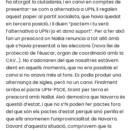
ha atorgat la ciutadania, i en canvi en comptes de
presentar-se com a alternativa a UPN, li regalen
aquest paper al partit socialista, que havia quedat
en tercera posició, i li diuen “pactem i tu serà
l’alternativa a UPN i jo et dono suport”. Per a fer això
fan un preacord on NaBai renuncia a tot allò amb
què s’havia presentat a les eleccions (nova llei de
protecció de l’èuscar, organ de coordinació amb la
CAV…). No s’adonaren del que nosaltres estàvem
dient en aquells moments, que no era possible el
canvi si no anava més al fons. Es podia produir una
alternança de sigles, però no un canvi. Finalment
arriba el pacte UPN-PSOE, tirant per terra el
preacord amb NaBai. Això demostra que Navarra és
qüestió d’estat, i que no s’hi poden fer pactes fora
del que són els pactes d’estat perquè sinó perilla el
que ells anomenen l’uniprovincialitat de Navarra.
Davant d’aquesta situació, comprovem que la