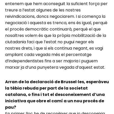
entenem que hem aconseguit la suficient força per
treure a l’estat algunes de les nostres
reivindicacions, doncs negociarem. I si comença la
negociació i aquesta es trenca, ens és igual, perquè
el procés democràtic continuarà, perquè el que
nosaltres volem és que la pròpia mobilització de la
ciutadania faci que l’estat no pugui negar els
nostres drets, i que si els continua negant, es vagi
ampliant cada vegada més el percentatge
d’independentistes fins a ser majoria i puguem
marxar ja d’una punyetera vegada d’aquest estat.
Arran de la declaració de Brussel·les, esperàveu
la tèbia rebuda per part de la societat
catalana, o fins i tot el desconeixement d’una
iniciativa que obre el camí a un nou procés de
pau?
En primer lloc he de reconèixer que jo desconeixia