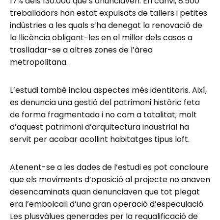
17% dels 130.000 que s’anunciaven. En canvi, 8.500
treballadors han estat expulsats de tallers i petites
indústries a les quals s’ha denegat la renovació de
la llicència obligant-les en el millor dels casos a
traslladar-se a altres zones de l’àrea
metropolitana.
L’estudi també inclou aspectes més identitaris. Així,
es denuncia una gestió del patrimoni històric feta
de forma fragmentada i no com a totalitat; molt
d’aquest patrimoni d’arquitectura industrial ha
servit per acabar acollint habitatges tipus loft.
Atenent-se a les dades de l’estudi es pot concloure
que els moviments d’oposició al projecte no anaven
desencaminats quan denunciaven que tot plegat
era l’embolcall d’una gran operació d’especulació.
Les plusvàlues generades per la requalificació de