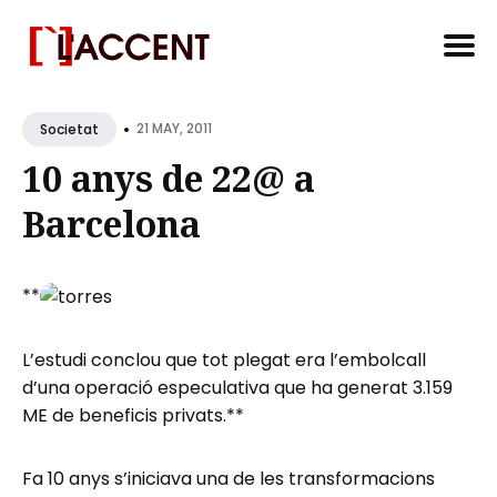
Search
•
for
21 MAY, 2011
Societat
Blog
10 anys de 22@ a
Barcelona
**
L’estudi conclou que tot plegat era l’embolcall
d’una operació especulativa que ha generat 3.159
ME de beneficis privats.**
Fa 10 anys s’iniciava una de les transformacions