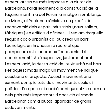
especulatives de més impacte a la ciutat de
Barcelona. Paral·lelament a la construcció de la
façana marítima del Fòrum a imatge i semblança
de Miami, al Poblenou s’iniciava un procés de
reconversió dels espais industrials (naus, tallers,
fàbriques) en edificis d’oficines. El reclam d’aquella
requalificació urbanística fou crear un barri
tecnològic on hi anessin a raure el que
pomposament s’anomenà “economia del
coneixement”. Això suposava, juntament amb
l’especulació, la destrucció del teixit urbà del barri.
Per aquest motiu s’alçà un moviment veïnal que
qüestionà el projecte. Aquest moviment anà
sumant complicitats dels moviments socials i
polítics d’esquerres i acabà configurant-se com un
dels pols més importants d’oposició al “model
Barcelona” com a ciutat-aparador de grans
esdeveniments.