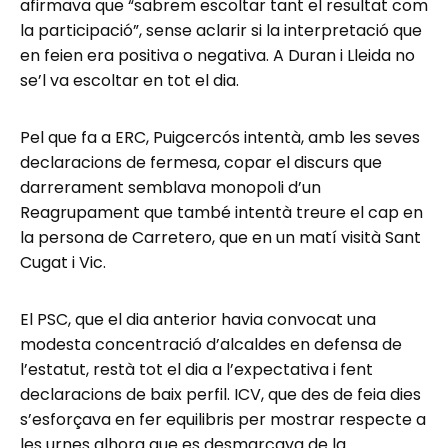
afirmava que “sabrem escoltar tant el resultat com
la participació”, sense aclarir si la interpretació que
en feien era positiva o negativa. A Duran i Lleida no
se’l va escoltar en tot el dia.
Pel que fa a ERC, Puigcercós intentà, amb les seves
declaracions de fermesa, copar el discurs que
darrerament semblava monopoli d’un
Reagrupament que també intentà treure el cap en
la persona de Carretero, que en un matí visità Sant
Cugat i Vic.
El PSC, que el dia anterior havia convocat una
modesta concentració d’alcaldes en defensa de
l’estatut, restà tot el dia a l’expectativa i fent
declaracions de baix perfil. ICV, que des de feia dies
s’esforçava en fer equilibris per mostrar respecte a
les urnes alhora que es desmarcava de la