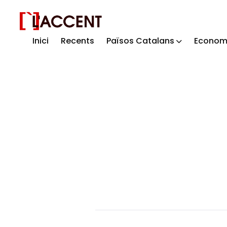
Inici
Recents
Països Catalans
Econom
Sear
for
Blog