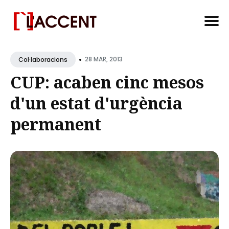
Search
•
for
28 MAR, 2013
Col·laboracions
Blog
CUP: acaben cinc mesos
d'un estat d'urgència
permanent