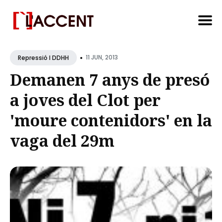
Search
•
for
11 JUN, 2013
Repressió I DDHH
Blog
Demanen 7 anys de presó
a joves del Clot per
'moure contenidors' en la
vaga del 29m