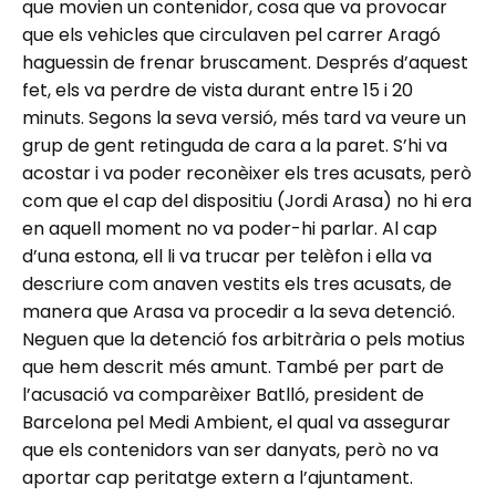
que movien un contenidor, cosa que va provocar
que els vehicles que circulaven pel carrer Aragó
haguessin de frenar bruscament. Després d’aquest
fet, els va perdre de vista durant entre 15 i 20
minuts. Segons la seva versió, més tard va veure un
grup de gent retinguda de cara a la paret. S’hi va
acostar i va poder reconèixer els tres acusats, però
com que el cap del dispositiu (Jordi Arasa) no hi era
en aquell moment no va poder-hi parlar. Al cap
d’una estona, ell li va trucar per telèfon i ella va
descriure com anaven vestits els tres acusats, de
manera que Arasa va procedir a la seva detenció.
Neguen que la detenció fos arbitrària o pels motius
que hem descrit més amunt. També per part de
l’acusació va comparèixer Batlló, president de
Barcelona pel Medi Ambient, el qual va assegurar
que els contenidors van ser danyats, però no va
aportar cap peritatge extern a l’ajuntament.