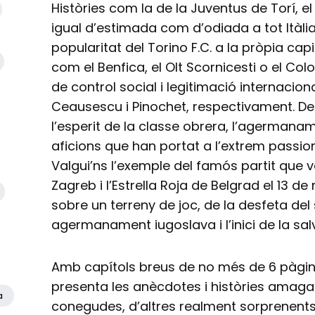
Històries com la de la Juventus de Torí, el
igual d’estimada com d’odiada a tot Itàli
popularitat del Torino F.C. a la pròpia ca
com el Benfica, el Olt Scornicesti o el Col
de control social i legitimació internacio
Ceausescu i Pinochet, respectivament. De
l’esperit de la classe obrera, l’agermanamen
aficions que han portat a l’extrem passion
Valgui’ns l’exemple del famós partit que 
Zagreb i l’Estrella Roja de Belgrad el 13 de
sobre un terreny de joc, de la desfeta del 
agermanament iugoslava i l’inici de la sa
Amb capítols breus de no més de 6 pàgi
presenta les anècdotes i històries amaga
a
conegudes, d’altres realment sorprenents.