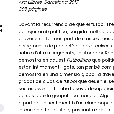
Ara Llibres, Barcelona 2017
395 pàgines
Davant la recurrència de que el futbol, i l
nt
ela
barrejar amb política, sorgida molts cops
provenen o formen part de classes més 
a segments de població que exerceixen 
sobre d’altres segments, l’historiador Ra
demostra en aquest
Futbolítica
que polític
estan íntimament lligats, tan per bé com
demostra en una dimensió global, a través
grapat de clubs de futbol que deuen el seu
seu esdevenir i també la seva desaparició 
països o de la geopolítica mundial. Algun
a partir d’un sentiment i d’un clam popula
a
intencionalitat política, passant a ser un 