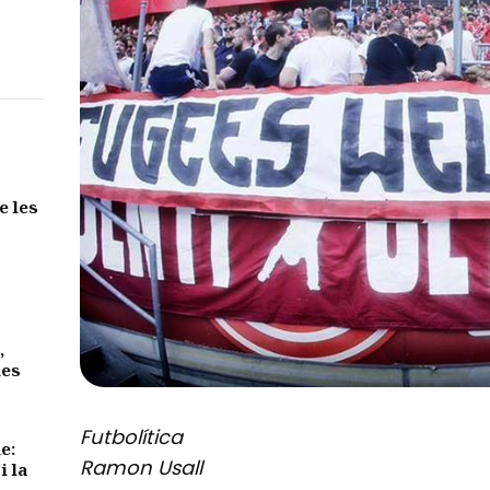
e les
,
des
Futbolítica
e:
Ramon Usall
i la