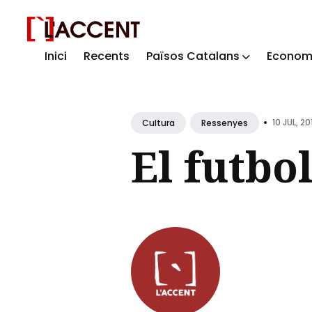
Inici
Recents
Països Catalans
Econom
Sear
for
Blog
•
10 JUL, 20
Cultura
Ressenyes
El futbol