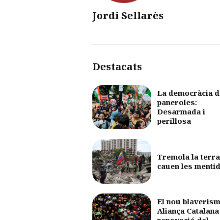
Jordi Sellarès
Destacats
La democràcia d
paneroles:
Desarmada i
perillosa
Tremola la terra
cauen les menti
El nou blaverism
Aliança Catalana 
renovació del