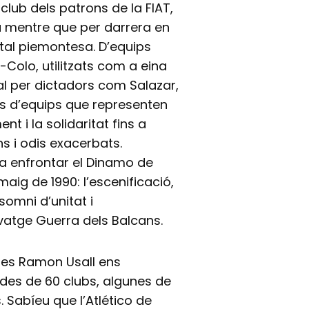
 club dels patrons de la FIAT,
a mentre que per darrera en
pital piemontesa. D’equips
o-Colo, utilitzats com a eina
nal per dictadors com Salazar,
s d’equips que representen
t i la solidaritat fins a
s i odis exacerbats.
va enfrontar el Dinamo de
 maig de 1990: l’escenificació,
somni d’unitat i
lvatge Guerra dels Balcans.
nes Ramon Usall ens
des de 60 clubs, algunes de
 Sabíeu que l’Atlético de