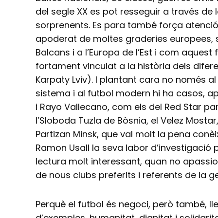
del segle XX es pot resseguir a través de 
sorprenents. Es para també força atenció 
apoderat de moltes graderies europees, 
Balcans i a l’Europa de l’Est i com aquest
fortament vinculat a la història dels diferen
Karpaty Lviv). I plantant cara no només al
sistema i al futbol modern hi ha casos, ap
i Rayo Vallecano, com els del Red Star pari
l’Sloboda Tuzla de Bòsnia, el Velez Mostar, 
Partizan Minsk, que val molt la pena conèi
Ramon Usall la seva labor d’investigació
lectura molt interessant, quan no apassio
de nous clubs preferits i referents de la g
Perquè el futbol és negoci, però també, ll
d’exemples, humanitat, dignitat i solidarita