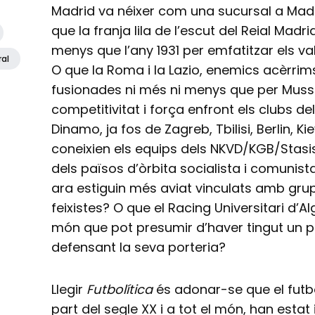
Madrid va néixer com una sucursal a Madrid
que la franja lila de l’escut del Reial Madr
menys que l’any 1931 per emfatitzar els va
ral
O que la Roma i la Lazio, enemics acèrrim
fusionades ni més ni menys que per Musso
competitivitat i força enfront els clubs de
Dinamo, ja fos de Zagreb, Tbilisi, Berlin, K
coneixien els equips dels NKVD/KGB/Stasis i
dels països d’òrbita socialista i comunist
ara estiguin més aviat vinculats amb grup 
feixistes? O que el Racing Universitari d’Al
món que pot presumir d’haver tingut un p
defensant la seva porteria?
Llegir
Futbolítica
és adonar-se que el futbol
part del segle XX i a tot el món, han estat