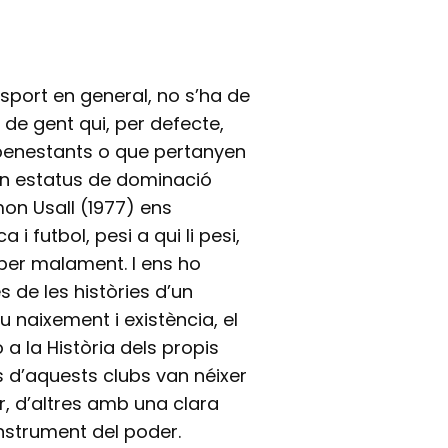
’esport en general, no s’ha de
 de gent qui, per defecte,
benestants o que pertanyen
un estatus de dominació
mon Usall (1977) ens
a i futbol, pesi a qui li pesi,
 per malament. I ens ho
 de les històries d’un
 naixement i existència, el
a la Història dels propis
s d’aquests clubs van néixer
r, d’altres amb una clara
instrument del poder.