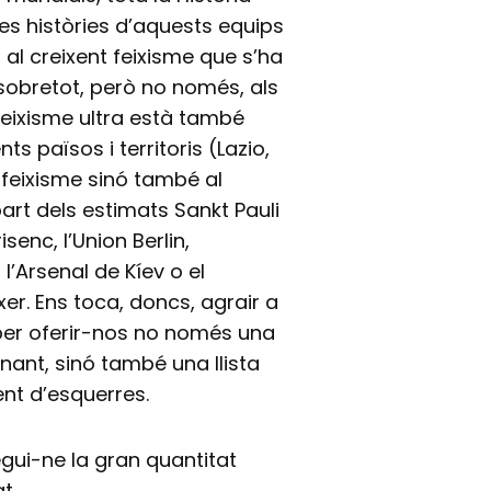
les històries d’aquests equips
al creixent feixisme que s’ha
sobretot, però no només, als
 feixisme ultra està també
ts països i territoris (Lazio,
 feixisme sinó també al
art dels estimats Sankt Pauli
senc, l’Union Berlin,
l’Arsenal de Kíev o el
xer. Ens toca, doncs, agrair a
 per oferir-nos no només una
nant, sinó també una llista
ent d’esquerres.
egui-ne la gran quantitat
t.