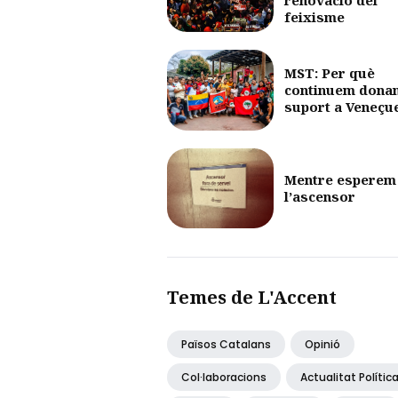
feixisme
MST: Per què
continuem dona
suport a Veneçu
Mentre esperem
l’ascensor
Temes de L'Accent
Països Catalans
Opinió
Col·laboracions
Actualitat Polític