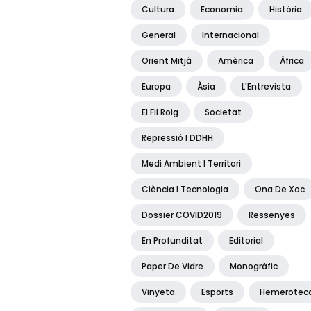
Cultura
Economia
Història
General
Internacional
Orient Mitjà
Amèrica
Àfrica
Europa
Àsia
L'Entrevista
El Fil Roig
Societat
Repressió I DDHH
Medi Ambient I Territori
Ciència I Tecnologia
Ona De Xoc
Dossier COVID2019
Ressenyes
En Profunditat
Editorial
Paper De Vidre
Monogràfic
Vinyeta
Esports
Hemerotec