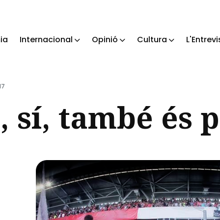
ia
Internacional
Opinió
Cultura
L'Entrevi
ch
17
, sí, també és p