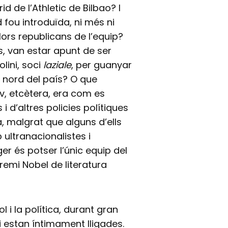
 de l’Athletic de Bilbao? I
id fou introduïda, ni més ni
lors republicans de l’equip?
s, van estar apunt de ser
lini, soci
laziale
, per guanyar
l nord del país? O que
iev, etcètera, era com es
 d’altres policies polítiques
a, malgrat que alguns d’ells
ultranacionalistes i
ger és potser l’únic equip del
remi Nobel de literatura
 i la política, durant gran
 i estan íntimament lligades.