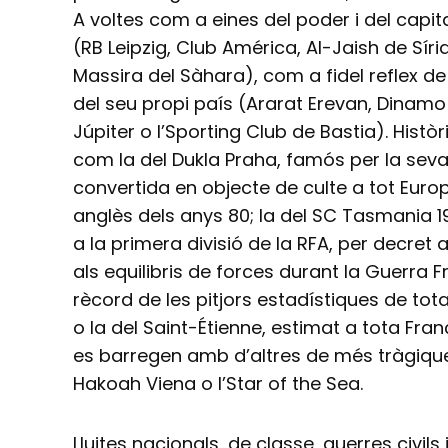
A voltes com a eines del poder i del capit
(RB Leipzig, Club América, Al-Jaish de Síri
Massira del Sàhara), com a fidel reflex de
del seu propi país (Ararat Erevan, Dinamo
Júpiter o l’Sporting Club de Bastia). Histò
com la del Dukla Praha, famós per la sev
convertida en objecte de culte a tot Euro
anglès dels anys 80; la del SC Tasmania 1
a la primera divisió de la RFA, per decret a
als equilibris de forces durant la Guerra 
rècord de les pitjors estadístiques de tota
o la del Saint-Étienne, estimat a tota Fran
es barregen amb d’altres de més tràgique
Hakoah Viena o l’Star of the Sea.
Lluites nacionals, de classe, guerres civils 