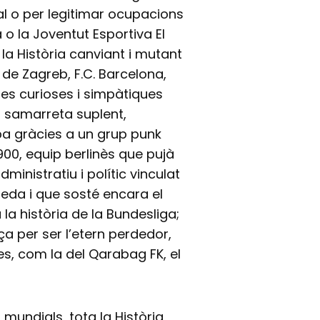
al o per legitimar ocupacions
a o la Joventut Esportiva El
 la Història canviant i mutant
 de Zagreb, F.C. Barcelona,
ries curioses i simpàtiques
a samarreta suplent,
pa gràcies a un grup punk
900, equip berlinès que pujà
dministratiu i polític vinculat
Freda i que sosté encara el
 la història de la Bundesliga;
ça per ser l’etern perdedor,
s, com la del Qarabag FK, el
i mundials, tota la Història