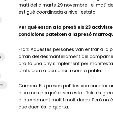
matí del dimarts 29 novembre i el matí de
estigué coordinada a nivell estatal.
Per què estan a la presó els 23 activis
condicions pateixen a la presó marroq
Fran: Aquestes persones van entrar a la 
arran del desmantellament del campamen
a
ara fa una any simplement per manifesta
drets com a persones i com a poble.
Carmen: Els presos polítics van encetar
ral
d’un mes perquè el seu estat físic és greu
d’internament molt i molt dures. Però no é
que duen és la quarta.