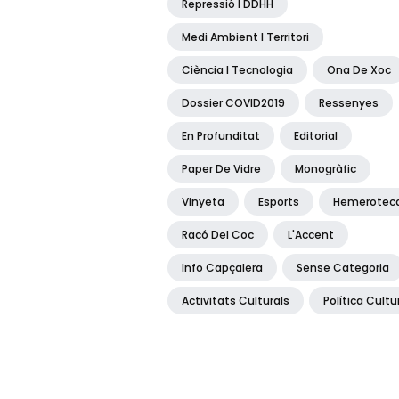
Repressió I DDHH
Medi Ambient I Territori
Ciència I Tecnologia
Ona De Xoc
Dossier COVID2019
Ressenyes
En Profunditat
Editorial
Paper De Vidre
Monogràfic
Vinyeta
Esports
Hemerotec
Racó Del Coc
L'Accent
Info Capçalera
Sense Categoria
Activitats Culturals
Política Cultu