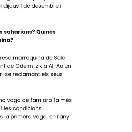
l dijous 1 de desembre i
tes saharians? Quines
uina?
presó marroquina de Salé
t de Gdeim Izik a Al-Aaiun
r-se reclamant els seus
 una vaga de fam ara fa més
 i les condicions
s la primera vaga, en l’any