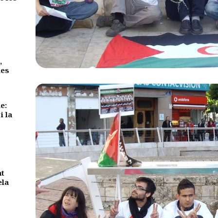
,
des
e:
i la
nt
ela