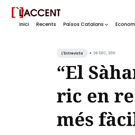
Inici
Recents
Països Catalans
Econom
Sear
for
Blog
•
26 DEC, 2011
L'Entrevista
“El Sàha
ric en r
més fàcil