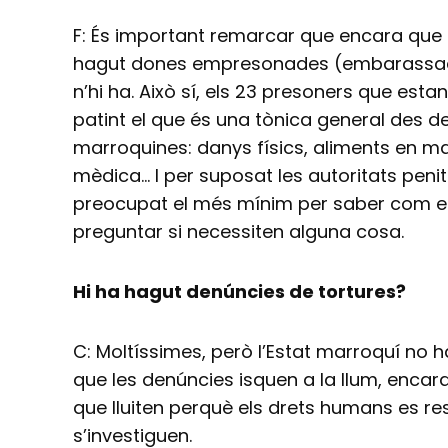
F: És important remarcar que encara que
hagut dones empresonades (embarassad
n’hi ha. Això sí, els 23 presoners que est
patint el que és una tònica general des d
marroquines: danys físics, aliments en m
mèdica… I per suposat les autoritats peni
preocupat el més mínim per saber com es
preguntar si necessiten alguna cosa.
Hi ha hagut denúncies de tortures?
C: Moltíssimes, però l’Estat marroquí no h
que les denúncies isquen a la llum, encar
que lluiten perquè els drets humans es re
s’investiguen.