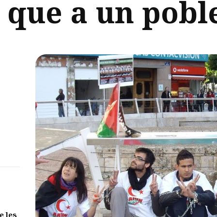
 que a un pobl
e les