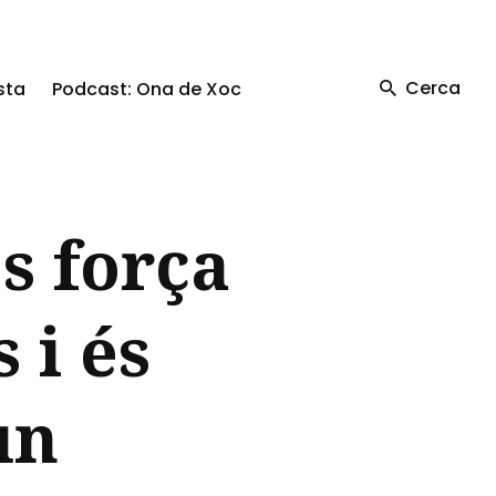
Cerca
sta
Podcast: Ona de Xoc
s força
 i és
un