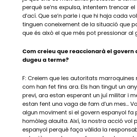
perquè se’ns expulsa, intentem trencar el
d’ací. Que se’n parle i que hi haja cada 
tinguen coneixement de la situació que pa
que és això el que més pot pressionar al
Com creieu que reaccionarà el govern d
dugeu a terme?
F: Creiem que les autoritats marroquines
com han fet fins ara. Els han tingut un a
previ, ara estan esperant un juí militar i 
estan fent una vaga de fam d’un mes… V
algun moviment si el govern espanyol fa p
homòleg alauita. Així, la nostra acció vol 
espanyol perquè faça vàlida la responsabi