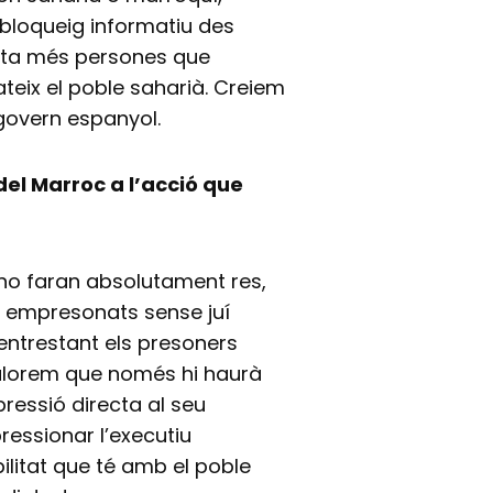
 bloqueig informatiu des
volta més persones que
teix el poble saharià. Creiem
 govern espanyol.
el Marroc a l’acció que
 no faran absolutament res,
ny empresonats sense juí
mentrestant els presoners
alorem que només hi haurà
ressió directa al seu
pressionar l’executiu
litat que té amb el poble