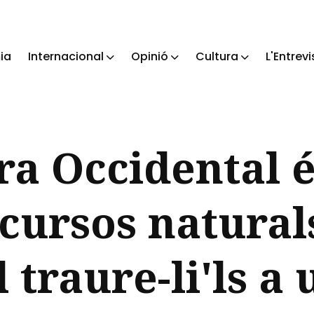
ia
Internacional
Opinió
Cultura
L'Entrevi
ch
ra Occidental é
ecursos naturals
 traure-li'ls a 