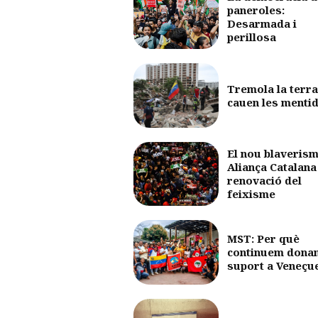
paneroles:
Desarmada i
perillosa
Tremola la terra
cauen les menti
El nou blaverism
Aliança Catalana 
renovació del
feixisme
MST: Per què
continuem dona
suport a Veneçu