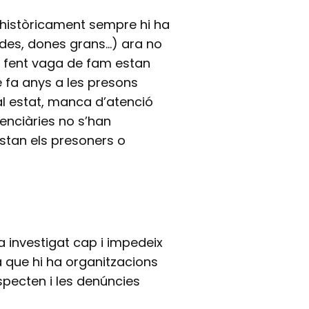
 històricament sempre hi ha
es, dones grans…) ara no
an fent vaga de fam estan
e fa anys a les presons
al estat, manca d’atenció
tenciàries no s’han
tan els presoners o
a investigat cap i impedeix
a que hi ha organitzacions
specten i les denúncies