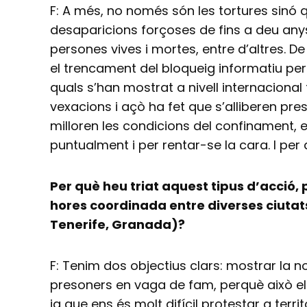
F: A més, no només són les tortures sinó 
desaparicions forçoses de fins a deu anys 
persones vives i mortes, entre d’altres. 
el trencament del bloqueig informatiu pe
quals s’han mostrat a nivell internaciona
vexacions i açò ha fet que s’alliberen pre
milloren les condicions del confinament, 
puntualment i per rentar-se la cara. I per
Per què heu triat aquest tipus d’acció,
hores coordinada entre diverses ciutat
Tenerife, Granada)?
F: Tenim dos objectius clars: mostrar la n
presoners en vaga de fam, perquè això els
ja que ens és molt difícil protestar a terri