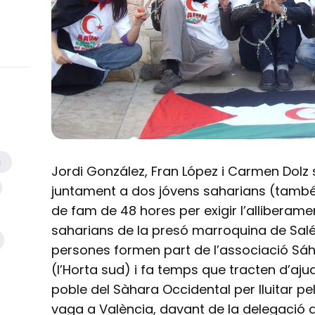
a
Jordi González, Fran López i Carmen Dolz s
juntament a dos jóvens saharians (també 
de fam de 48 hores per exigir l’alliberame
saharians de la presó marroquina de Salé,
persones formen part de l’associació Sáh
(l’Horta sud) i fa temps que tracten d’aju
poble del Sàhara Occidental per lluitar pel
vaga a València, davant de la delegació d