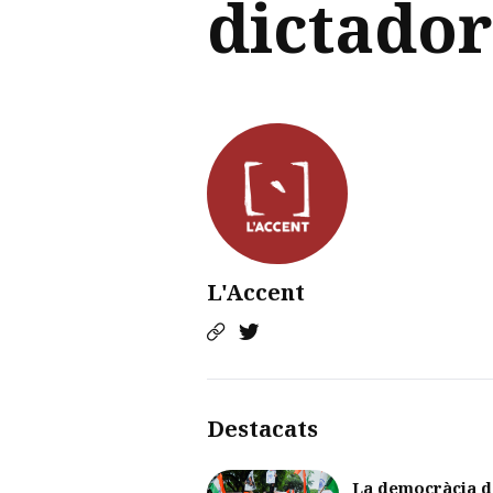
dictador
L'Accent
Destacats
La democràcia d