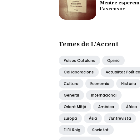
Mentre esperem
l’ascensor
Temes de L'Accent
Països Catalans
Opinió
Col·laboracions
Actualitat Polític
Cultura
Economia
Història
General
Internacional
Orient Mitjà
Amèrica
Àfrica
Europa
Àsia
L'Entrevista
El Fil Roig
Societat