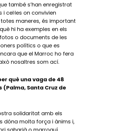
que també s’han enregistrat
i cel·les on convivien
De totes maneres, és important
rquè hi ha exemples en els
l fotos o documents de les
soners polítics o que es
encara que el Marroc ho fera
 això nosaltres som ací.
 per què una vaga de 48
s (Palma, Santa Cruz de
ostra solidaritat amb els
 dóna molta força i ànims i,
tori saharià o marroquí,