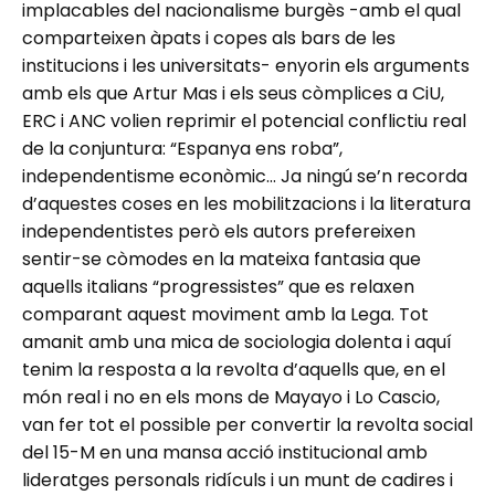
implacables del nacionalisme burgès -amb el qual
comparteixen àpats i copes als bars de les
institucions i les universitats- enyorin els arguments
amb els que Artur Mas i els seus còmplices a CiU,
ERC i ANC volien reprimir el potencial conflictiu real
de la conjuntura: “Espanya ens roba”,
independentisme econòmic… Ja ningú se’n recorda
d’aquestes coses en les mobilitzacions i la literatura
independentistes però els autors prefereixen
sentir-se còmodes en la mateixa fantasia que
aquells italians “progressistes” que es relaxen
comparant aquest moviment amb la Lega. Tot
amanit amb una mica de sociologia dolenta i aquí
tenim la resposta a la revolta d’aquells que, en el
món real i no en els mons de Mayayo i Lo Cascio,
van fer tot el possible per convertir la revolta social
del 15-M en una mansa acció institucional amb
lideratges personals ridículs i un munt de cadires i