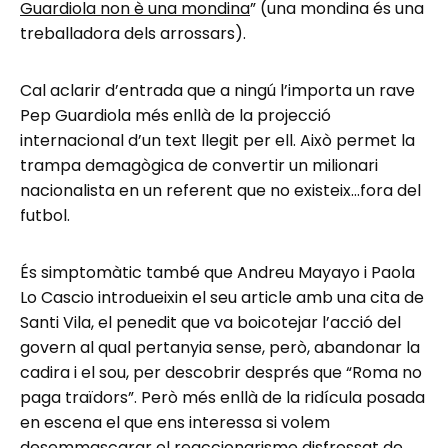
Guardiola non è una mondina
” (una mondina és una
treballadora dels arrossars).
Cal aclarir d’entrada que a ningú l’importa un rave
Pep Guardiola més enllà de la projecció
internacional d’un text llegit per ell. Això permet la
trampa demagògica de convertir un milionari
nacionalista en un referent que no existeix…fora del
futbol.
És simptomàtic també que Andreu Mayayo i Paola
Lo Cascio introdueixin el seu article amb una cita de
Santi Vila, el penedit que va boicotejar l’acció del
govern al qual pertanyia sense, però, abandonar la
cadira i el sou, per descobrir després que “Roma no
paga traïdors”. Però més enllà de la ridícula posada
en escena el que ens interessa si volem
desemmascarar el reaccionarisme disfressat de