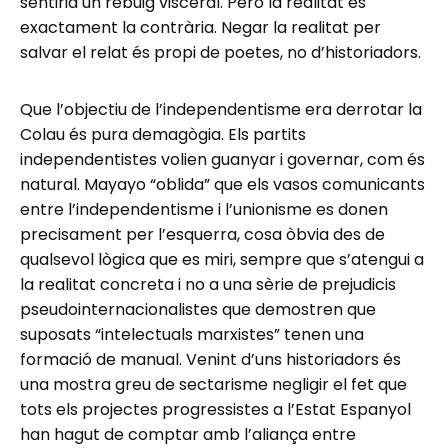
sentiria un rebuig visceral. Però la realitat és
exactament la contrària. Negar la realitat per
salvar el relat és propi de poetes, no d’historiadors.
Que l’objectiu de l’independentisme era derrotar la
Colau és pura demagògia. Els partits
independentistes volien guanyar i governar, com és
natural. Mayayo “oblida” que els vasos comunicants
entre l’independentisme i l’unionisme es donen
precisament per l’esquerra, cosa òbvia des de
qualsevol lògica que es miri, sempre que s’atengui a
la realitat concreta i no a una sèrie de prejudicis
pseudointernacionalistes que demostren que
suposats “intelectuals marxistes” tenen una
formació de manual. Venint d’uns historiadors és
una mostra greu de sectarisme negligir el fet que
tots els projectes progressistes a l’Estat Espanyol
han hagut de comptar amb l’aliança entre