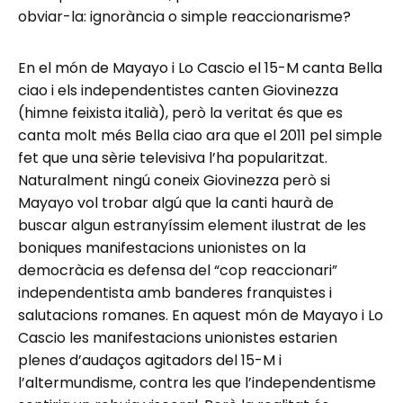
obviar-la: ignorància o simple reaccionarisme?
En el món de Mayayo i Lo Cascio el 15-M canta Bella
ciao i els independentistes canten Giovinezza
(himne feixista italià), però la veritat és que es
canta molt més Bella ciao ara que el 2011 pel simple
fet que una sèrie televisiva l’ha popularitzat.
Naturalment ningú coneix Giovinezza però si
Mayayo vol trobar algú que la canti haurà de
buscar algun estranyíssim element ilustrat de les
boniques manifestacions unionistes on la
democràcia es defensa del “cop reaccionari”
independentista amb banderes franquistes i
salutacions romanes. En aquest món de Mayayo i Lo
Cascio les manifestacions unionistes estarien
plenes d’audaços agitadors del 15-M i
l’altermundisme, contra les que l’independentisme