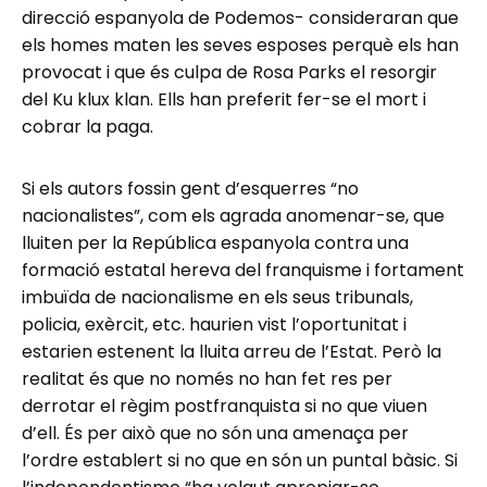
direcció espanyola de Podemos- consideraran que
els homes maten les seves esposes perquè els han
provocat i que és culpa de Rosa Parks el resorgir
del Ku klux klan. Ells han preferit fer-se el mort i
cobrar la paga.
Si els autors fossin gent d’esquerres “no
nacionalistes”, com els agrada anomenar-se, que
lluiten per la República espanyola contra una
formació estatal hereva del franquisme i fortament
imbuïda de nacionalisme en els seus tribunals,
policia, exèrcit, etc. haurien vist l’oportunitat i
estarien estenent la lluita arreu de l’Estat. Però la
realitat és que no només no han fet res per
derrotar el règim postfranquista si no que viuen
d’ell. És per això que no són una amenaça per
l’ordre establert si no que en són un puntal bàsic. Si