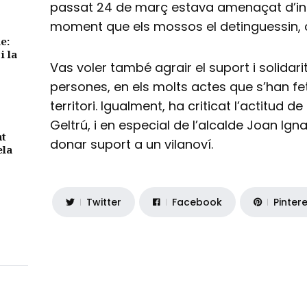
passat 24 de març estava amenaçat d’ing
moment que els mossos el detinguessin, 
e:
i la
Vas voler també agrair el suport i solidar
persones, en els molts actes que s’han fet
territori. Igualment, ha criticat l’actitud d
Geltrú, i en especial de l’alcalde Joan Ign
nt
donar suport a un vilanoví.
ela
Twitter
Facebook
Pinter