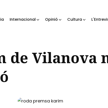
ia
Internacional
Opinió
Cultura
L'Entrevi
ch
 de Vilanova 
só