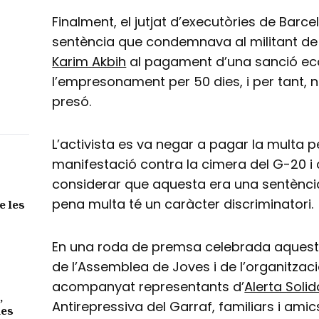
Finalment, el jutjat d’executòries de Barce
sentència que condemnava al militant de 
Karim Akbih
al pagament d’una sanció ec
l’empresonament per 50 dies, i per tant, n
presó.
L’activista es va negar a pagar la multa p
manifestació contra la cimera del G-20 i co
considerar que aquesta era una sentència 
pena multa té un caràcter discriminatori.
e les
En una roda de premsa celebrada aquest di
de l’Assemblea de Joves i de l’organitza
acompanyat representants d’
Alerta Solid
,
Antirepressiva del Garraf, familiars i amics
des