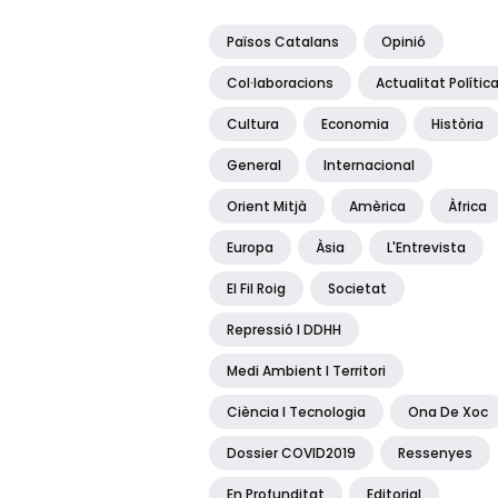
Països Catalans
Opinió
Col·laboracions
Actualitat Polític
Cultura
Economia
Història
General
Internacional
Orient Mitjà
Amèrica
Àfrica
Europa
Àsia
L'Entrevista
El Fil Roig
Societat
Repressió I DDHH
Medi Ambient I Territori
Ciència I Tecnologia
Ona De Xoc
Dossier COVID2019
Ressenyes
En Profunditat
Editorial