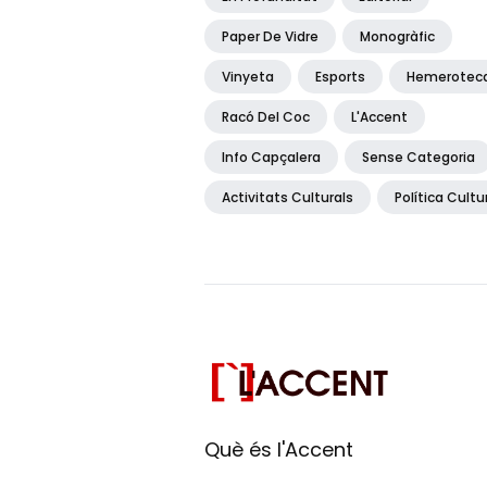
Paper De Vidre
Monogràfic
Vinyeta
Esports
Hemerotec
Racó Del Coc
L'Accent
Info Capçalera
Sense Categoria
Activitats Culturals
Política Cultu
Què és l'Accent