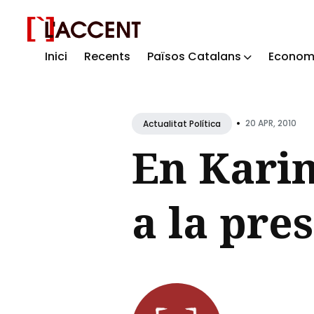
Inici
Recents
Països Catalans
Econom
Sear
for
Blog
•
20 APR, 2010
Actualitat Política
En Karim
a la pre