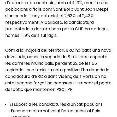
d’obtenir representació, amb el 4,13%, mentre que
poblacions difícils com Sant Boi o Sant Joan Despí
s’ha quedat lluny obtenint el 2,63%i el 2,43%
respectivament. A Collbató, la candidatura
presentada a darrera hora per la CUP ha obtingut
només l’1,9% dels sufragis.
Com a la majoria del territori, ERC ha patit una nova
davallada, aquesta vegada de 8 mil vots respecte
les darreres municipals, perdent 22 de les 55
regidories que tenia. La nota positiva l’ha donada la
candidatura d’ERC a Sant Vicenç dels Horts on ha
estat segona força i ha aconseguit trencar el pacte
despòtic que mantenien PSC i PP.
El suport a les candidatures d’unitat popular i
d’esquerra alternativa al Barcelonès i al Baix