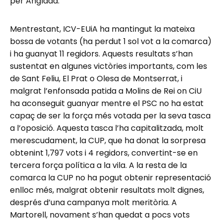
per Anglada.
Mentrestant, ICV-EUiA ha mantingut la mateixa
bossa de votants (ha perdut 1 sol vot a la comarca)
i ha guanyat 11 regidors. Aquests resultats s’han
sustentat en algunes victòries importants, com les
de Sant Feliu, El Prat o Olesa de Montserrat, i
malgrat l’enfonsada patida a Molins de Rei on CiU
ha aconseguit guanyar mentre el PSC no ha estat
capaç de ser la força més votada per la seva tasca
a l’oposició. Aquesta tasca l’ha capitalitzada, molt
merescudament, la CUP, que ha donat la sorpresa
obtenint 1,797 vots i 4 regidors, convertint-se en
tercera força política a la vila. A la resta de la
comarca la CUP no ha pogut obtenir representació
enlloc més, malgrat obtenir resultats molt dignes,
després d’una campanya molt meritòria. A
Martorell, novament s’han quedat a pocs vots