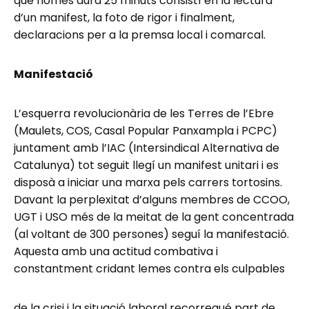
que només durà 25 minuts consistí en la lectura
d’un manifest, la foto de rigor i finalment,
declaracions per a la premsa local i comarcal.
Manifestació
L’esquerra revolucionària de les Terres de l’Ebre
(Maulets, COS, Casal Popular Panxampla i PCPC)
juntament amb l’IAC (Intersindical Alternativa de
Catalunya) tot seguit llegí un manifest unitari i es
disposà a iniciar una marxa pels carrers tortosins.
Davant la perplexitat d’alguns membres de CCOO,
UGT i USO més de la meitat de la gent concentrada
(al voltant de 300 persones) seguí la manifestació.
Aquesta amb una actitud combativa i
constantment cridant lemes contra els culpables
de la crisi i la situació laboral recorregué part de