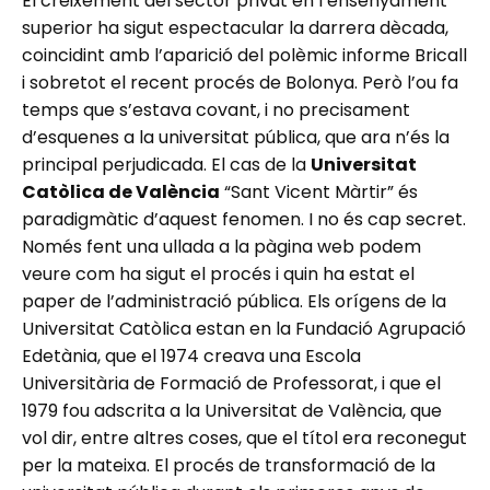
El creixement del sector privat en l’ensenyament
superior ha sigut espectacular la darrera dècada,
coincidint amb l’aparició del polèmic informe Bricall
i sobretot el recent procés de Bolonya. Però l’ou fa
temps que s’estava covant, i no precisament
d’esquenes a la universitat pública, que ara n’és la
principal perjudicada. El cas de la
Universitat
Catòlica de València
“Sant Vicent Màrtir” és
paradigmàtic d’aquest fenomen. I no és cap secret.
Només fent una ullada a la pàgina web podem
veure com ha sigut el procés i quin ha estat el
paper de l’administració pública. Els orígens de la
Universitat Catòlica estan en la Fundació Agrupació
Edetània, que el 1974 creava una Escola
Universitària de Formació de Professorat, i que el
1979 fou adscrita a la Universitat de València, que
vol dir, entre altres coses, que el títol era reconegut
per la mateixa. El procés de transformació de la