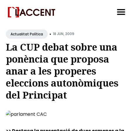
Search
•
for
18 JUN, 2009
Actualitat Política
Blog
La CUP debat sobre una
ponència que proposa
anar a les properes
eleccions autonòmiques
del Principat
>> Destaca la presentació de dues esmenes a la