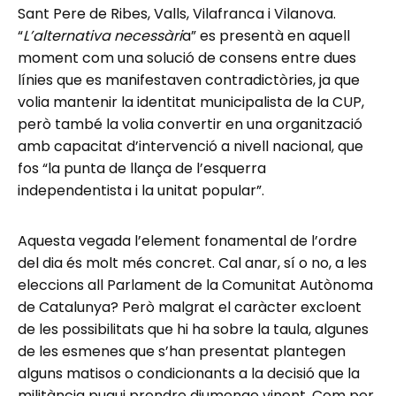
Sant Pere de Ribes, Valls, Vilafranca i Vilanova.
“
L’alternativa necessàri
a” es presentà en aquell
moment com una solució de consens entre dues
línies que es manifestaven contradictòries, ja que
volia mantenir la identitat municipalista de la CUP,
però també la volia convertir en una organització
amb capacitat d’intervenció a nivell nacional, que
fos “la punta de llança de l’esquerra
independentista i la unitat popular”.
Aquesta vegada l’element fonamental de l’ordre
del dia és molt més concret. Cal anar, sí o no, a les
eleccions all Parlament de la Comunitat Autònoma
de Catalunya? Però malgrat el caràcter excloent
de les possibilitats que hi ha sobre la taula, algunes
de les esmenes que s’han presentat plantegen
alguns matisos o condicionants a la decisió que la
militància pugui prendre diumenge vinent. Com per