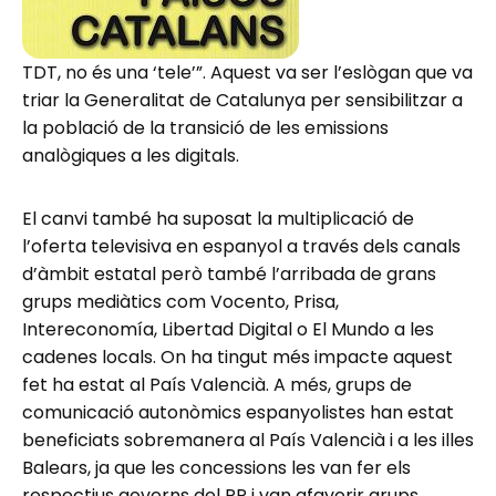
TDT, no és una ‘tele’”. Aquest va ser l’eslògan que va
triar la Generalitat de Catalunya per sensibilitzar a
la població de la transició de les emissions
analògiques a les digitals.
El canvi també ha suposat la multiplicació de
l’oferta televisiva en espanyol a través dels canals
d’àmbit estatal però també l’arribada de grans
grups mediàtics com Vocento, Prisa,
Intereconomía, Libertad Digital o El Mundo a les
cadenes locals. On ha tingut més impacte aquest
fet ha estat al País Valencià. A més, grups de
comunicació autonòmics espanyolistes han estat
beneficiats sobremanera al País Valencià i a les illes
Balears, ja que les concessions les van fer els
respectius governs del PP i van afavorir grups