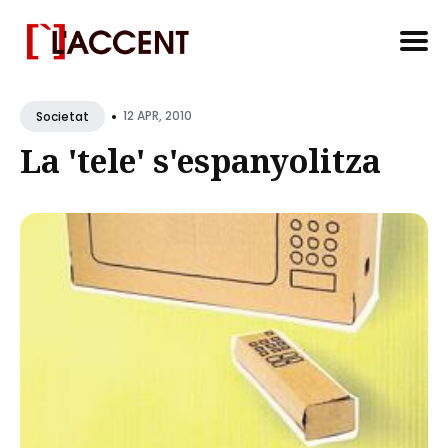
Search
•
for
12 APR, 2010
Societat
Blog
La 'tele' s'espanyolitza