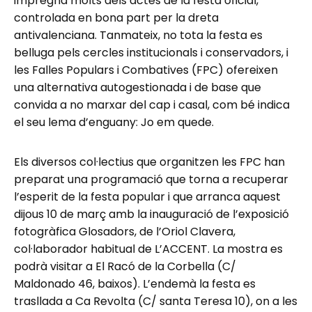
impregna molts dels actes de la festa oficial,
controlada en bona part per la dreta
antivalenciana. Tanmateix, no tota la festa es
belluga pels cercles institucionals i conservadors, i
les Falles Populars i Combatives (FPC) ofereixen
una alternativa autogestionada i de base que
convida a no marxar del cap i casal, com bé indica
el seu lema d’enguany: Jo em quede.
Els diversos col·lectius que organitzen les FPC han
preparat una programació que torna a recuperar
l’esperit de la festa popular i que arranca aquest
dijous 10 de març amb la inauguració de l’exposició
fotogràfica Glosadors, de l’Oriol Clavera,
col·laborador habitual de L’ACCENT. La mostra es
podrà visitar a El Racó de la Corbella (C/
Maldonado 46, baixos). L’endemà la festa es
trasllada a Ca Revolta (C/ santa Teresa 10), on a les