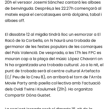
20h el versaor Josemi Sánchez cantarà les albaes
de benvinguda. Després,a les 22.27h començarà al
mateix espai el cercatasques amb dolçaina, tabal i
albaes off.
El dissabte 12 al migdia tindrà lloc un esmorzar a El
Racó de la Corbella, on hi haurà una trobada de
germanor de les festes populars de les comarques
del País Valencià. De vesprada, a les 17h les FPC es
mouran cap a la plaça del músic López Chavarri on
hi ha organitzada una trobada cultural. Ja a la nit, el
punt de trobada serà al centre cultural Artefacto
(C/ Peu de la Creu 8), on arribarà el torn de l’Arròs
Movie Party amb paella col·lectiva amb l’actuació
dels Ovidi Twins i Koulumek (21h). Ho organitza
Compartir Dóna Gustet.