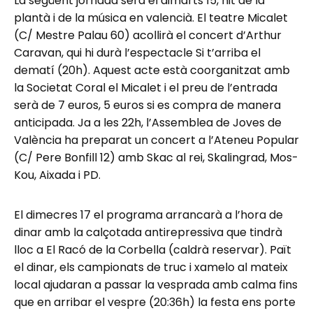
La següent jornada serà el dimarts 15, nit de la
plantà i de la música en valencià. El teatre Micalet
(C/ Mestre Palau 60) acollirà el concert d’Arthur
Caravan, qui hi durà l’espectacle Si t’arriba el
dematí (20h). Aquest acte està coorganitzat amb
la Societat Coral el Micalet i el preu de l’entrada
serà de 7 euros, 5 euros si es compra de manera
anticipada. Ja a les 22h, l’Assemblea de Joves de
València ha preparat un concert a l’Ateneu Popular
(C/ Pere Bonfill 12) amb Skac al rei, Skalingrad, Mos-
Kou, Aixada i PD.
El dimecres 17 el programa arrancarà a l’hora de
dinar amb la calçotada antirepressiva que tindrà
lloc a El Racó de la Corbella (caldrà reservar). Paït
el dinar, els campionats de truc i xamelo al mateix
local ajudaran a passar la vesprada amb calma fins
que en arribar el vespre (20:36h) la festa ens porte