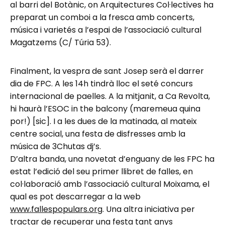
al barri del Botànic, on Arquitectures Col·lectives ha
preparat un comboi a la fresca amb concerts,
música i varietés a l’espai de l’associació cultural
Magatzems (C/ Túria 53).
Finalment, la vespra de sant Josep serà el darrer
dia de FPC. A les 14h tindrà lloc el seté concurs
internacional de paelles. A la mitjanit, a Ca Revolta,
hi haurà l’ESOC in the balcony (maremeua quina
por!) [sic]. I a les dues de la matinada, al mateix
centre social, una festa de disfresses amb la
música de 3Chutas dj’s.
D’altra banda, una novetat d’enguany de les FPC ha
estat l’edició del seu primer llibret de falles, en
col·laboració amb l’associació cultural Moixama, el
qual es pot descarregar a la web
www.fallespopulars.org
. Una altra iniciativa per
tractar de recuperar una festa tant anys