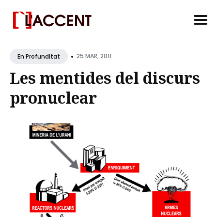
Search
•
for
25 MAR, 2011
En Profunditat
Blog
Les mentides del discurs
pronuclear