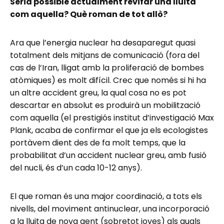
Seria possible actualment revifar una lluita
com aquella? Què roman de tot allò?
Ara que l’energia nuclear ha desaparegut quasi
totalment dels mitjans de comunicació (fora del
cas de l’Iran, lligat amb la proliferació de bombes
atòmiques) es molt difícil. Crec que només si hi ha
un altre accident greu, la qual cosa no es pot
descartar en absolut es produirà un mobilització
com aquella (el prestigiós institut d’investigació Max
Plank, acaba de confirmar el que ja els ecologistes
portàvem dient des de fa molt temps, que la
probabilitat d’un accident nuclear greu, amb fusió
del nucli, és d’un cada 10-12 anys).
El que roman és una major coordinació, a tots els
nivells, del moviment antinuclear, una incorporació
a la lluita de nova gent (sobretot joves) als quals