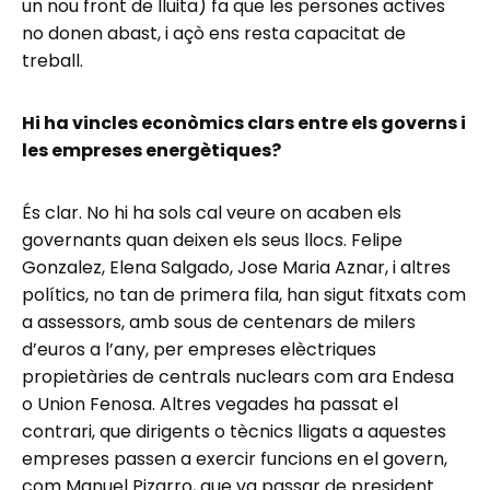
un nou front de lluita) fa que les persones actives
no donen abast, i açò ens resta capacitat de
treball.
Hi ha vincles econòmics clars entre els governs i
les empreses energètiques?
És clar. No hi ha sols cal veure on acaben els
governants quan deixen els seus llocs. Felipe
Gonzalez, Elena Salgado, Jose Maria Aznar, i altres
polítics, no tan de primera fila, han sigut fitxats com
a assessors, amb sous de centenars de milers
d’euros a l’any, per empreses elèctriques
propietàries de centrals nuclears com ara Endesa
o Union Fenosa. Altres vegades ha passat el
contrari, que dirigents o tècnics lligats a aquestes
empreses passen a exercir funcions en el govern,
com Manuel Pizarro, que va passar de president