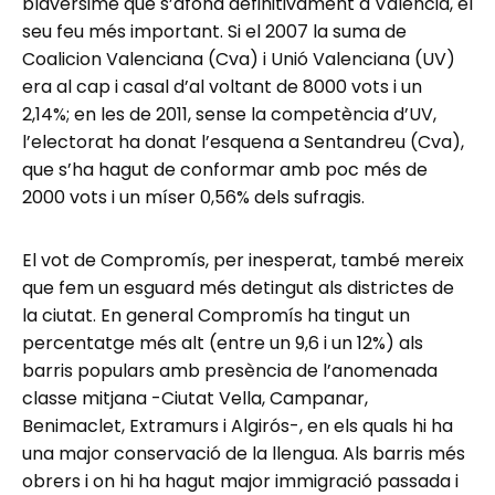
blaversime que s’afona definitivament a València, el
seu feu més important. Si el 2007 la suma de
Coalicion Valenciana (Cva) i Unió Valenciana (UV)
era al cap i casal d’al voltant de 8000 vots i un
2,14%; en les de 2011, sense la competència d’UV,
l’electorat ha donat l’esquena a Sentandreu (Cva),
que s’ha hagut de conformar amb poc més de
2000 vots i un míser 0,56% dels sufragis.
El vot de Compromís, per inesperat, també mereix
que fem un esguard més detingut als districtes de
la ciutat. En general Compromís ha tingut un
percentatge més alt (entre un 9,6 i un 12%) als
barris populars amb presència de l’anomenada
classe mitjana -Ciutat Vella, Campanar,
Benimaclet, Extramurs i Algirós-, en els quals hi ha
una major conservació de la llengua. Als barris més
obrers i on hi ha hagut major immigració passada i