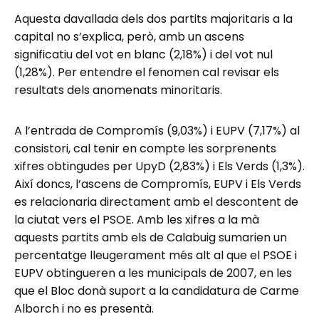
Aquesta davallada dels dos partits majoritaris a la
capital no s’explica, però, amb un ascens
significatiu del vot en blanc (2,18%) i del vot nul
(1,28%). Per entendre el fenomen cal revisar els
resultats dels anomenats minoritaris.
A l’entrada de Compromís (9,03%) i EUPV (7,17%) al
consistori, cal tenir en compte les sorprenents
xifres obtingudes per UpyD (2,83%) i Els Verds (1,3%).
Així doncs, l’ascens de Compromís, EUPV i Els Verds
es relacionaria directament amb el descontent de
la ciutat vers el PSOE. Amb les xifres a la mà
aquests partits amb els de Calabuig sumarien un
percentatge lleugerament més alt al que el PSOE i
EUPV obtingueren a les municipals de 2007, en les
que el Bloc donà suport a la candidatura de Carme
Alborch i no es presentà.