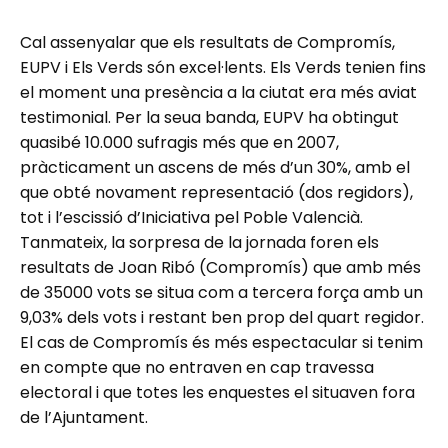
Cal assenyalar que els resultats de Compromís,
EUPV i Els Verds són excel·lents. Els Verds tenien fins
el moment una presència a la ciutat era més aviat
testimonial. Per la seua banda, EUPV ha obtingut
quasibé 10.000 sufragis més que en 2007,
pràcticament un ascens de més d’un 30%, amb el
que obté novament representació (dos regidors),
tot i l’escissió d’Iniciativa pel Poble Valencià.
Tanmateix, la sorpresa de la jornada foren els
resultats de Joan Ribó (Compromís) que amb més
de 35000 vots se situa com a tercera força amb un
9,03% dels vots i restant ben prop del quart regidor.
El cas de Compromís és més espectacular si tenim
en compte que no entraven en cap travessa
electoral i que totes les enquestes el situaven fora
de l’Ajuntament.