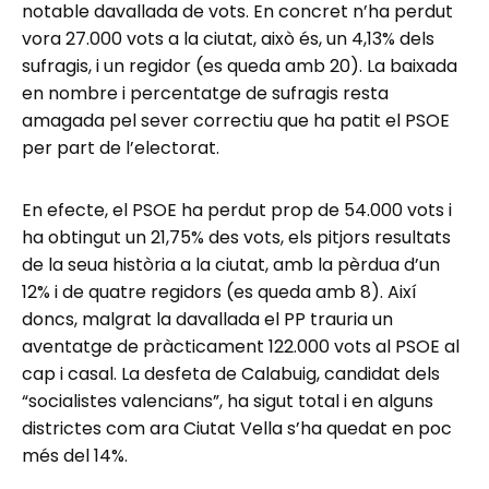
notable davallada de vots. En concret n’ha perdut
vora 27.000 vots a la ciutat, això és, un 4,13% dels
sufragis, i un regidor (es queda amb 20). La baixada
en nombre i percentatge de sufragis resta
amagada pel sever correctiu que ha patit el PSOE
per part de l’electorat.
En efecte, el PSOE ha perdut prop de 54.000 vots i
ha obtingut un 21,75% des vots, els pitjors resultats
de la seua història a la ciutat, amb la pèrdua d’un
12% i de quatre regidors (es queda amb 8). Així
doncs, malgrat la davallada el PP trauria un
aventatge de pràcticament 122.000 vots al PSOE al
cap i casal. La desfeta de Calabuig, candidat dels
“socialistes valencians”, ha sigut total i en alguns
districtes com ara Ciutat Vella s’ha quedat en poc
més del 14%.