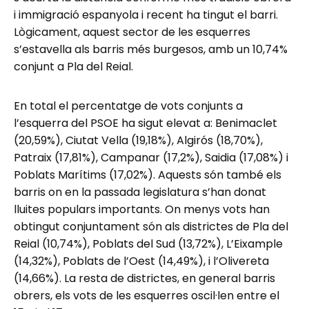
i immigració espanyola i recent ha tingut el barri.
Lògicament, aquest sector de les esquerres
s’estavella als barris més burgesos, amb un 10,74%
conjunt a Pla del Reial.
En total el percentatge de vots conjunts a
l’esquerra del PSOE ha sigut elevat a: Benimaclet
(20,59%), Ciutat Vella (19,18%), Algirós (18,70%),
Patraix (17,81%), Campanar (17,2%), Saidia (17,08%) i
Poblats Marítims (17,02%). Aquests són també els
barris on en la passada legislatura s’han donat
lluites populars importants. On menys vots han
obtingut conjuntament són als districtes de Pla del
Reial (10,74%), Poblats del Sud (13,72%), L’Eixample
(14,32%), Poblats de l’Oest (14,49%), i l’Olivereta
(14,66%). La resta de districtes, en general barris
obrers, els vots de les esquerres oscil·len entre el