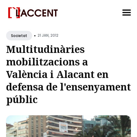
Search
•
for
21 JAN, 2012
Societat
Blog
Multitudinàries
mobilitzacions a
València i Alacant en
defensa de l'ensenyament
públic