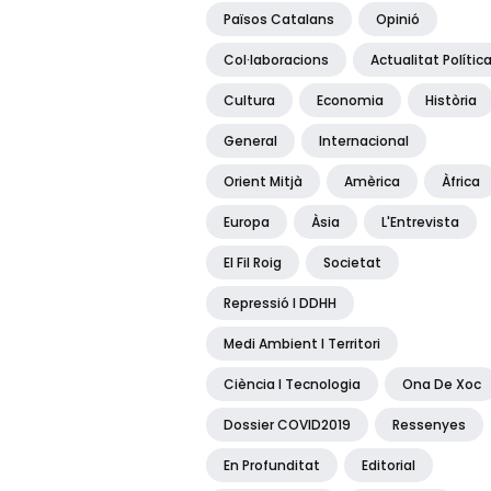
Països Catalans
Opinió
Col·laboracions
Actualitat Polític
Cultura
Economia
Història
General
Internacional
Orient Mitjà
Amèrica
Àfrica
Europa
Àsia
L'Entrevista
El Fil Roig
Societat
Repressió I DDHH
Medi Ambient I Territori
Ciència I Tecnologia
Ona De Xoc
Dossier COVID2019
Ressenyes
En Profunditat
Editorial