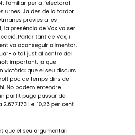
t familiar per a l’electorat
s urnes. Ja des de la tardor
setmanes prèvies a les
 la presència de Vox va ser
ació. Parlar tant de Vox, i
ment va aconseguir alimentar,
uar-lo tot just al centre del
molt important, ja que
 victòria; que el seu discurs
molt poc de temps dins de
s’hi. No podem entendre
un partit puga passar de
 2.677.173 i el 10,26 per cent
fet que el seu argumentari