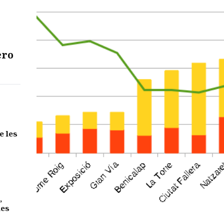
ero
e les
,
des