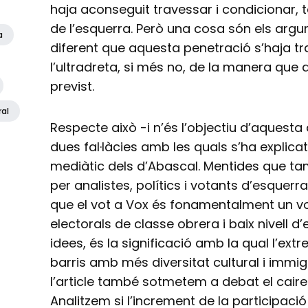
haja aconseguit travessar i condicionar, t
de l’esquerra. Però una cosa són els argum
a
diferent que aquesta penetració s’haja t
l’ultradreta, si més no, de la manera que
previst.
ral
Respecte això -i n’és l’objectiu d’aquesta
dues fal·làcies amb les quals s’ha explicat
mediàtic dels d’Abascal. Mentides que t
per analistes, polítics i votants d’esquerr
que el vot a Vox és fonamentalment un vo
electorals de classe obrera i baix nivell d
idees, és la significació amb la qual l’ext
barris amb més diversitat cultural i immig
l’article també sotmetem a debat el caire 
Analitzem si l’increment de la participac