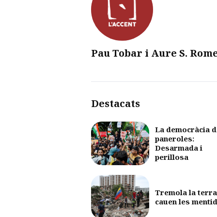
Pau Tobar i Aure S. Rom
Destacats
La democràcia d
paneroles:
Desarmada i
perillosa
Tremola la terra
cauen les menti