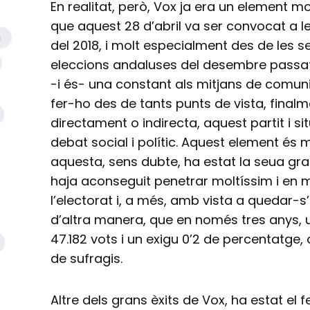
En realitat, però, Vox ja era un element mol
que aquest 28 d’abril va ser convocat a le
a
del 2018, i molt especialment des de les 
eleccions andaluses del desembre passat,
-i és- una constant als mitjans de comunic
fer-ho des de tants punts de vista, final
directament o indirecta, aquest partit i sit
debat social i polític. Aquest element és 
aquesta, sens dubte, ha estat la seua gran
haja aconseguit penetrar moltíssim i en 
l’electorat i, a més, amb vista a quedar-
d’altra manera, que en només tres anys, 
47.182 vots i un exigu 0’2 de percentatge, a
de sufragis.
Altre dels grans èxits de Vox, ha estat el 