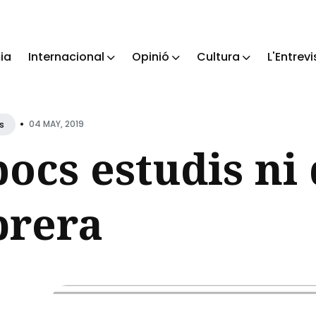
ia
Internacional
Opinió
Cultura
L'Entrevi
ch
•
04 MAY, 2019
s
ocs estudis ni
brera