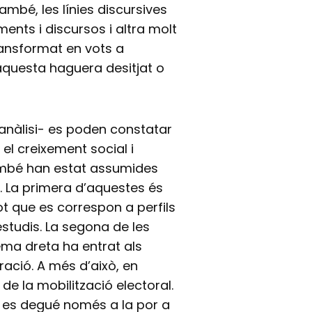
ambé, les línies discursives
ents i discursos i altra molt
ransformat en vots a
 aquesta haguera desitjat o
 anàlisi- es poden constatar
 el creixement social i
ambé han estat assumides
a. La primera d’aquestes és
t que es correspon a perfils
’estudis. La segona de les
rema dreta ha entrat als
ració. A més d’això, en
de la mobilització electoral.
ió es degué només a la por a