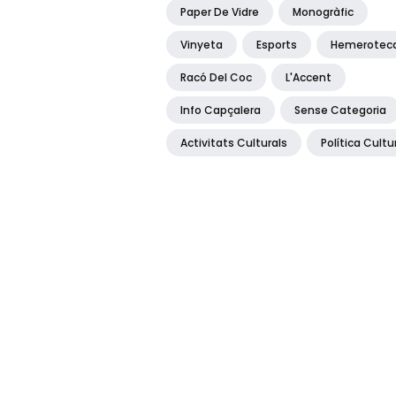
Paper De Vidre
Monogràfic
Vinyeta
Esports
Hemerotec
Racó Del Coc
L'Accent
Info Capçalera
Sense Categoria
Activitats Culturals
Política Cultu