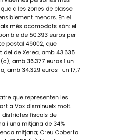
e que a les zones de classe
sensiblement menors. En el
stals més acomodats són: el
ponible de 50.393 euros per
cte postal 46002, que
rt del de Xerea, amb 43.635
l (c), amb 36.377 euros i un
ia, amb 34.329 euros i un 17,7
tre que representen les
rt a Vox disminueix molt.
districtes fiscals de
na i una mitjana de 34%
 renda mitjana; Creu Coberta