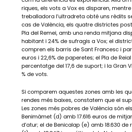
riques, els vots a Vox es disparen, mentr
treballadora l’ultradreta obté uns rèdits 
cas de València, els quatre districtes po
Pla del Remei, amb una renda mitjana dis
habitant i 24% de sufragis a Vox; el distri
compren els barris de Sant Francesc i pa
euros i 22,6% de paperetes; el Pla de Reia
percentatge del 17,6 de suport; i la Gran V
% de vots.
Si comparem aquestes zones amb les qua
rendes més baixes, constatem que el supo
Les zones més pobres de València són els 
Benimàmet (d) amb 17.616 euros de mitja
d’atur; el de Benicalap (e) amb 18.630 de