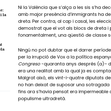
Ni la València que s’alça a les sis s’ha dec
e:
amb major presència d’immigrants ha des
i la
dreta. Per contra, al cap i casal, les elecc
demostrat que el vot als blocs de dreta i 
fonamentalment, una qüestió de classe so
nt
ela
Ningú no pot dubtar que el darrer període
per la irrupció de Vox a la política espany
Congreso
-quaranta anys després (a)– d’
era una realitat amb la qual ja es compt
Malgrat això, els vint-i-quatre diputats d
no han deixat de suposar una sotragada a
fins ara s’havia pensat era impermeable a
populisme ultradretà.