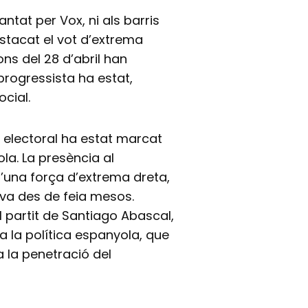
antat per Vox, ni als barris
tacat el vot d’extrema
ions del 28 d’abril han
progressista ha estat,
cial.
 electoral ha estat marcat
ola. La presència al
una força d’extrema dreta,
ava des de feia mesos.
el partit de Santiago Abascal,
 la política espanyola, que
 la penetració del