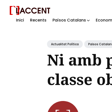
Inici
Recents
Països Catalans
Econom
Sear
for
Blog
Actualitat Política
Països Catalan
Ni amb p
classe o