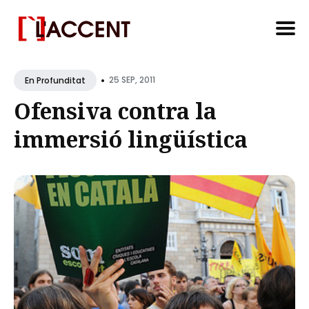
Search
•
for
25 SEP, 2011
En Profunditat
Blog
Ofensiva contra la
immersió lingüística