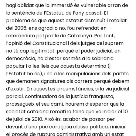
hagi oblidat que la immersió és vulnerable arran de
la sentència de l’Estatut, de l’any passat. El
problema és que aquest estatut disminuït i retallat
del 2006, ens agradi o no, fou refrendat en
referèndum pel poble de Catalunya. Per tant,
l’opinió del Constitucional i dels jutges del suprem
no té cap legitimitat, perquè el poder judicial, en
democràcia, ha d’estar sotmès a la sobirania
popular i a les lleis que aquesta determina (i
l’Estatut ho és), i no a les manipulacions dels partits
que demanen signatures als carrers perquè deixem
d’existir. En aquestes circumstàncies, si la via judicial
parcial, continuadora de la justícia franquista,
prossegueix el seu camí, haurem d’esperar que la
societat catalana remati la feina que va iniciar el 10
de juliol de 2010. Això és, acabar de passar per
davant d’una poc coratjosa classe política, i iniciar
el procés de ruptura administrativa amb un estat