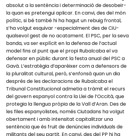
absolut a la sentència i determinació de desobeir-
la quan es pretengui aplicar. En canvi, des del món
polític, si bé també hi ha hagut un rebuig frontal,
s’ha volgut esquivar -especialment des de CiU-
qualsevol gest de no acatament. El PSC, per la seva
banda, va ser explícit en la defensa de l’actual
model fins al punt que el propi Rubalcaba el va
defensar en públic durant la festa anual del PSC a
Gavà. L’estratègia d’aparèixer com a defensors de
la pluralitat cultural, però, s’enfonsà quan un dia
després de les declaracions de Rubalcaba el
Tribunal Constitucional admetia a tràmit el recurs
del govern espanyol contra la Llei de l’Occità, que
protegia la llengua pròpia de la Vall d’Aran. Des de
les files espanyolistes, només Ciutadans ha volgut
obertament i amb intensitat capitalitzar una
sentència que és fruit de denúncies individuals de
militants del seu partit. En canvi, des del PP hi ha