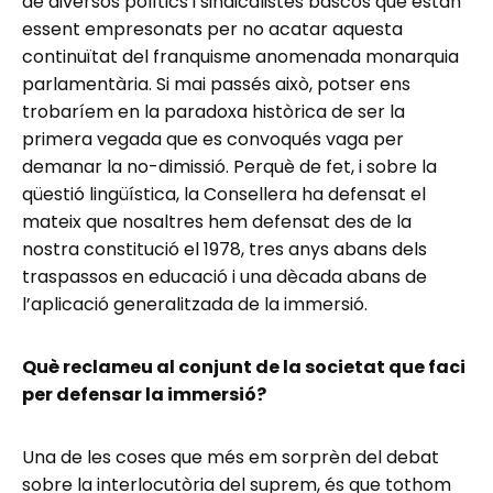
de diversos polítics i sindicalistes bascos que estan
essent empresonats per no acatar aquesta
continuïtat del franquisme anomenada monarquia
parlamentària. Si mai passés això, potser ens
trobaríem en la paradoxa històrica de ser la
primera vegada que es convoqués vaga per
demanar la no-dimissió. Perquè de fet, i sobre la
qüestió lingüística, la Consellera ha defensat el
mateix que nosaltres hem defensat des de la
nostra constitució el 1978, tres anys abans dels
traspassos en educació i una dècada abans de
l’aplicació generalitzada de la immersió.
Què reclameu al conjunt de la societat que faci
per defensar la immersió?
Una de les coses que més em sorprèn del debat
sobre la interlocutòria del suprem, és que tothom