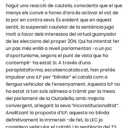
hagut una reacció de cautela, conscients que el que
menys els convé a hores d’ara és activar el vot de
la por en contra seva. És evident que en aquest
sentit, la suspensió cautelar de la sentència juga
molt a favor dels interessos del virtual guanyador
de les eleccions del proper 20N. Qui ha intentat fer
un pas més enllà a nivell parlamentari -o un joc
d’oportunisme, segons el punt de vista que ho
contempli- ha estat SI. A través d’una
paraplataforma, escolaencatala.cat, han pretès
impulsar una ILP per “blindar” el català com a
llengua vehicular de l’ensenyament. Aquesta ILP no
ha estat ni tan sols admesa a tràmit per la mesa
del parlament de la Ciutadella, amb majoria
convergent, al·legant la seva “inconstitucionalitat”.
Analitzant la proposta d’ILP, aquesta no blinda
definitivament la immersió -de fet, la LEC ja
considera vehicular el català, i la sentència del TS