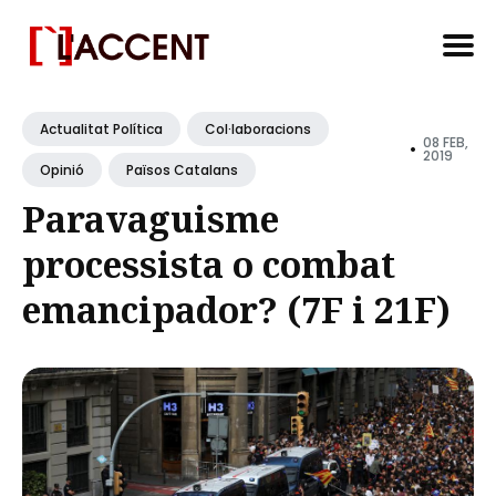
Search
for
Actualitat Política
Col·laboracions
08 FEB,
•
Blog
2019
Opinió
Països Catalans
Paravaguisme
processista o combat
emancipador? (7F i 21F)