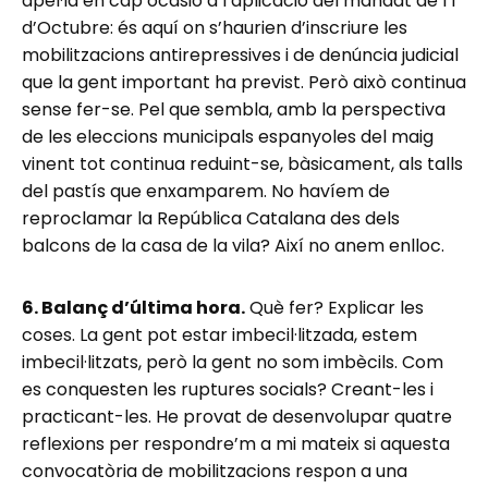
apel·la en cap ocasió a l’aplicació del mandat de l’1
d’Octubre: és aquí on s’haurien d’inscriure les
mobilitzacions antirepressives i de denúncia judicial
que la gent important ha previst. Però això continua
sense fer-se. Pel que sembla, amb la perspectiva
de les eleccions municipals espanyoles del maig
vinent tot continua reduint-se, bàsicament, als talls
del pastís que enxamparem. No havíem de
reproclamar la República Catalana des dels
balcons de la casa de la vila? Així no anem enlloc.
6. Balanç d’última hora.
Què fer? Explicar les
coses. La gent pot estar imbecil·litzada, estem
imbecil·litzats, però la gent no som imbècils. Com
es conquesten les ruptures socials? Creant-les i
practicant-les. He provat de desenvolupar quatre
reflexions per respondre’m a mi mateix si aquesta
convocatòria de mobilitzacions respon a una