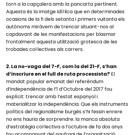
torn a la capçalera amb la pancarta pertinent.
Aquesta és la imatge idíl·lica que en determinades
ocasions de la fi dels setanta i primers vuitanta els
autònoms miràvem de trencar situant-nos al
capdavant de les manifestacions per blasmar
frontalment aquesta utilització grotesca de les
trobades col·lectives als carrers.
2. La no-vaga del 7-F, com la del 21-F, s’han
d’inscriure en el full de ruta processista?
El
mandat popular emanat del referèndum
d’independència de l’1 d’Octubre del 2017 fou
explícit: trencar amb l’estat espanyol i
materialitzar la independència. Que els instruments
polítics del regionalisme burgès s’hi fessin enrere
no ens hauria de sorprendre: la manca absoluta
d’estratègia col·lectiva a l’octubre de fa dos anys
fou acompanyat del naufragi de l’organització