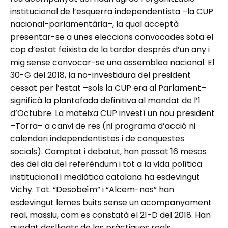
institucional de l’esquerra independentista –la CUP
nacional-parlamentària–, la qual acceptà
presentar-se a unes eleccions convocades sota el
cop d’estat feixista de la tardor després d’un any i
mig sense convocar-se una assemblea nacional. El
30-G del 2018, la no-investidura del president
cessat per l’estat –sols la CUP era al Parlament–
significà la plantofada definitiva al mandat de l’1
d’Octubre. La mateixa CUP investí un nou president
–Torra– a canvi de res (ni programa d’acció ni
calendari independentistes i de conquestes
socials). Comptat i debatut, han passat 16 mesos
des del dia del referèndum i tot a la vida política
institucional i mediàtica catalana ha esdevingut
Vichy. Tot. “Desobeïm” i “Alcem-nos” han
esdevingut lemes buits sense un acompanyament
real, massiu, com es constatà el 21-D del 2018. Han
quedat deslligats de les pràctiques reals