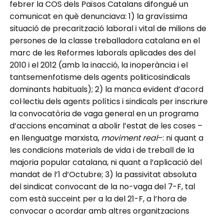
febrer la COS dels Països Catalans difongué un
comunicat en què denunciava: 1) la gravíssima
situació de precarització laboral i vital de milions de
persones de la classe treballadora catalana en el
marc de les Reformes laborals aplicades des del
2010 i el 2012 (amb la inacció, la inoperància i el
tantsemenfotisme dels agents politicosindicals
dominants habituals); 2) la manca evident d’acord
col·lectiu dels agents polítics i sindicals per inscriure
la convocatòria de vaga general en un programa
d’accions encaminat a abolir l’estat de les coses –
en llenguatge marxista,
moviment real
–: ni quant a
les condicions materials de vida i de treball de la
majoria popular catalana, ni quant a l’aplicació del
mandat de l’1 d’Octubre; 3) la passivitat absoluta
del sindicat convocant de la no-vaga del 7-F, tal
com està succeint per a la del 21-F, a l’hora de
convocar o acordar amb altres organitzacions