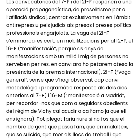
Les convocatòries del 7-F i del 21-F responen a una
operació propagandística, de proselitisme per a
l’afiliació sindical, centrat exclusivament en l’àmbit
antirepressiu pels judicis als presos i preses polítics
professionals engarjolats. La vaga del 21-F
s’emmarca, és cert, en mobilitzacions per al 12-F, el
16-F (“manifestació”, perquè sis anys de
manifestacions amb un milió i mig de persones no
serveixen per res, en canvi ara ho petarem atesa la
presència de la premsa internacional), 21-F (“vaga
general”, sense que s’hagi observat cap canvi
metodològic i programàtic respecte als dels dies
anteriors al 7-F) i 16-M (“manifestació a Madrid”,
per recordar-nos que com a seguidors obedients
del règim de Vichy cal acudir a ca l’amo ja que ell
ens ignora). Tot plegat faria riure si no fos que el
nombre de gent que passa fam, que emmalalteix,
que se suïcida, que mor als llocs de treball i que