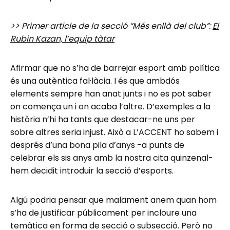
>> Primer article de la secció “Més enllà del club”:
El
Rubin Kazan, l’equip tàtar
Afirmar que no s’ha de barrejar esport amb política
és una autèntica fal·làcia. I és que ambdós
elements sempre han anat junts i no es pot saber
on comença un i on acaba l’altre. D’exemples a la
història n’hi ha tants que destacar-ne uns per
sobre altres seria injust. Això a L’ACCENT ho sabem i
després d’una bona pila d’anys -a punts de
celebrar els sis anys amb la nostra cita quinzenal-
hem decidit introduir la secció d’esports.
Algú podria pensar que malament anem quan hom
s’ha de justificar públicament per incloure una
temàtica en forma de secció o subsecció. Però no