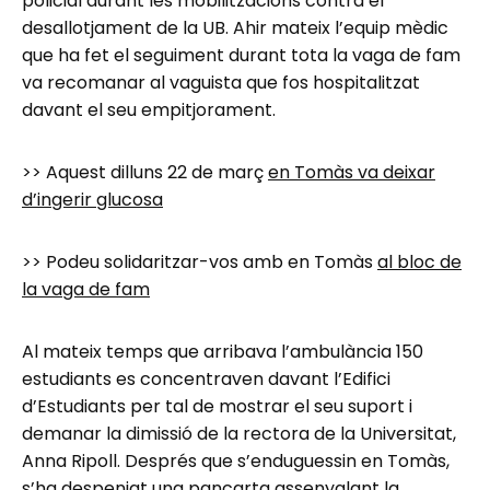
policial durant les mobilitzacions contra el
desallotjament de la UB. Ahir mateix l’equip mèdic
que ha fet el seguiment durant tota la vaga de fam
va recomanar al vaguista que fos hospitalitzat
davant el seu empitjorament.
>> Aquest dilluns 22 de març
en Tomàs va deixar
d’ingerir glucosa
>> Podeu solidaritzar-vos amb en Tomàs
al bloc de
la vaga de fam
Al mateix temps que arribava l’ambulància 150
estudiants es concentraven davant l’Edifici
d’Estudiants per tal de mostrar el seu suport i
demanar la dimissió de la rectora de la Universitat,
Anna Ripoll. Després que s’enduguessin en Tomàs,
s’ha despenjat una pancarta assenyalant la