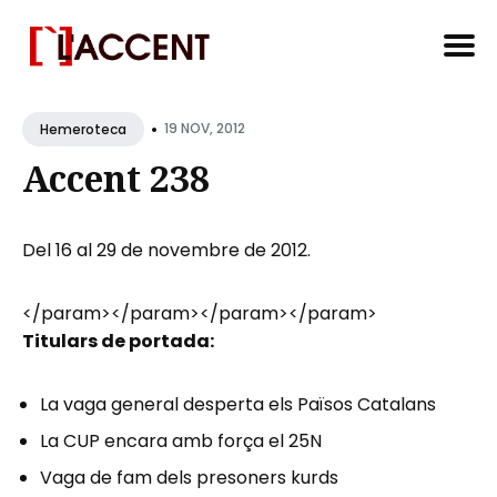
Search
•
for
19 NOV, 2012
Hemeroteca
Blog
Accent 238
Del 16 al 29 de novembre de 2012.
</param>
</param>
</param>
</param>
Titulars de portada:
La vaga general desperta els Països Catalans
La CUP encara amb força el 25N
Vaga de fam dels presoners kurds