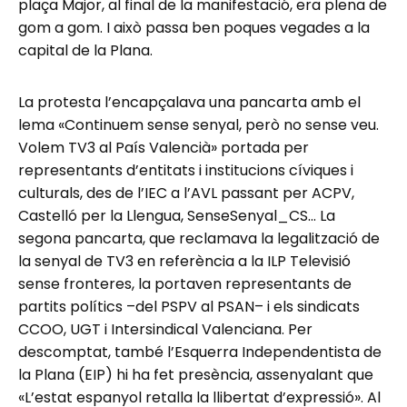
plaça Major, al final de la manifestació, era plena de
gom a gom. I això passa ben poques vegades a la
capital de la Plana.
La protesta l’encapçalava una pancarta amb el
lema «Continuem sense senyal, però no sense veu.
Volem TV3 al País Valencià» portada per
representants d’entitats i institucions cíviques i
culturals, des de l’IEC a l’AVL passant per ACPV,
Castelló per la Llengua, SenseSenyal_CS… La
segona pancarta, que reclamava la legalització de
la senyal de TV3 en referència a la ILP Televisió
sense fronteres, la portaven representants de
partits polítics –del PSPV al PSAN– i els sindicats
CCOO, UGT i Intersindical Valenciana. Per
descomptat, també l’Esquerra Independentista de
la Plana (EIP) hi ha fet presència, assenyalant que
«L’estat espanyol retalla la llibertat d’expressió». Al