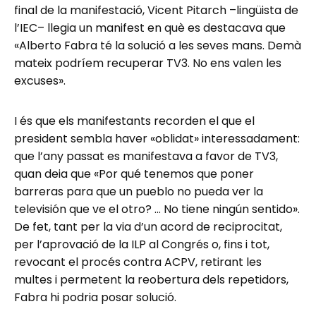
final de la manifestació, Vicent Pitarch –lingüista de
l’IEC– llegia un manifest en què es destacava que
«Alberto Fabra té la solució a les seves mans. Demà
mateix podríem recuperar TV3. No ens valen les
excuses».
I és que els manifestants recorden el que el
president sembla haver «oblidat» interessadament:
que l’any passat es manifestava a favor de TV3,
quan deia que «Por qué tenemos que poner
barreras para que un pueblo no pueda ver la
televisión que ve el otro? … No tiene ningún sentido».
De fet, tant per la via d’un acord de reciprocitat,
per l’aprovació de la ILP al Congrés o, fins i tot,
revocant el procés contra ACPV, retirant les
multes i permetent la reobertura dels repetidors,
Fabra hi podria posar solució.