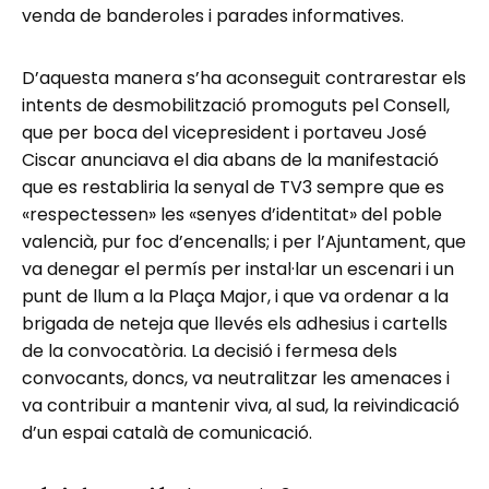
venda de banderoles i parades informatives.
D’aquesta manera s’ha aconseguit contrarestar els
intents de desmobilització promoguts pel Consell,
que per boca del vicepresident i portaveu José
Ciscar anunciava el dia abans de la manifestació
que es restabliria la senyal de TV3 sempre que es
«respectessen» les «senyes d’identitat» del poble
valencià, pur foc d’encenalls; i per l’Ajuntament, que
va denegar el permís per instal·lar un escenari i un
punt de llum a la Plaça Major, i que va ordenar a la
brigada de neteja que llevés els adhesius i cartells
de la convocatòria. La decisió i fermesa dels
convocants, doncs, va neutralitzar les amenaces i
va contribuir a mantenir viva, al sud, la reivindicació
d’un espai català de comunicació.