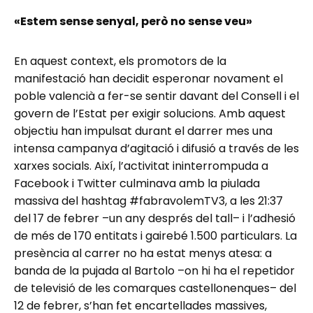
«Estem sense senyal, però no sense veu»
En aquest context, els promotors de la
manifestació han decidit esperonar novament el
poble valencià a fer-se sentir davant del Consell i el
govern de l’Estat per exigir solucions. Amb aquest
objectiu han impulsat durant el darrer mes una
intensa campanya d’agitació i difusió a través de les
xarxes socials. Així, l’activitat ininterrompuda a
Facebook i Twitter culminava amb la piulada
massiva del hashtag #fabravolemTV3, a les 21:37
del 17 de febrer –un any després del tall– i l’adhesió
de més de 170 entitats i gairebé 1.500 particulars. La
presència al carrer no ha estat menys atesa: a
banda de la pujada al Bartolo –on hi ha el repetidor
de televisió de les comarques castellonenques– del
12 de febrer, s’han fet encartellades massives,