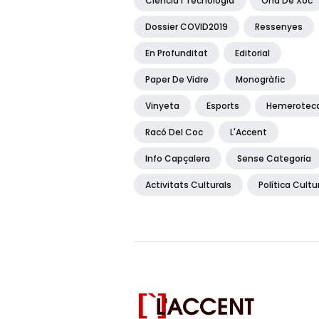
Ciència I Tecnologia
Ona De Xoc
Dossier COVID2019
Ressenyes
En Profunditat
Editorial
Paper De Vidre
Monogràfic
Vinyeta
Esports
Hemerotec
Racó Del Coc
L'Accent
Info Capçalera
Sense Categoria
Activitats Culturals
Política Cultu