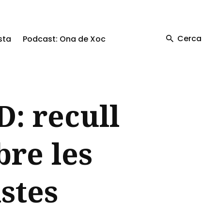
Cerca
sta
Podcast: Ona de Xoc
D: recull
bre les
stes