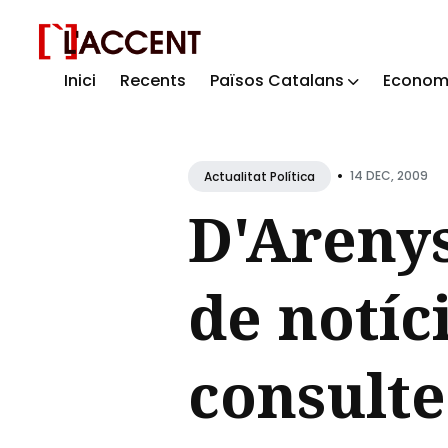
Inici
Recents
Països Catalans
Econom
Sear
for
Blog
•
14 DEC, 2009
Actualitat Política
D'Arenys
de notíci
consulte