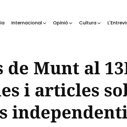
ia
Internacional
Opinió
Cultura
L'Entrevi
ch
 de Munt al 13
es i articles so
s independenti