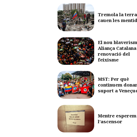
Tremola la terra
cauen les menti
El nou blaverism
Aliança Catalana 
renovació del
feixisme
MST: Per què
continuem dona
suport a Veneçu
Mentre esperem
l’ascensor