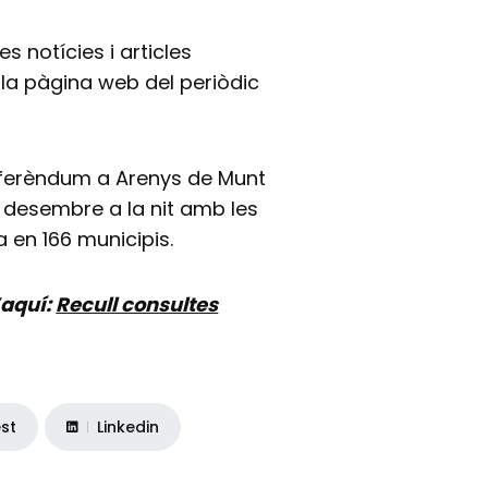
s notícies i articles
 la pàgina web del periòdic
referèndum a Arenys de Munt
 desembre a la nit amb les
 en 166 municipis.
’aquí:
Recull consultes
est
Linkedin