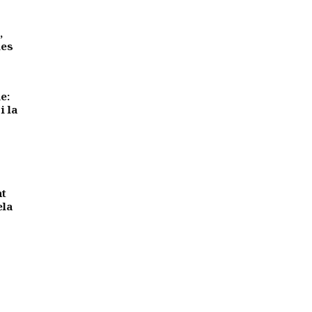
,
des
e:
i la
nt
ela