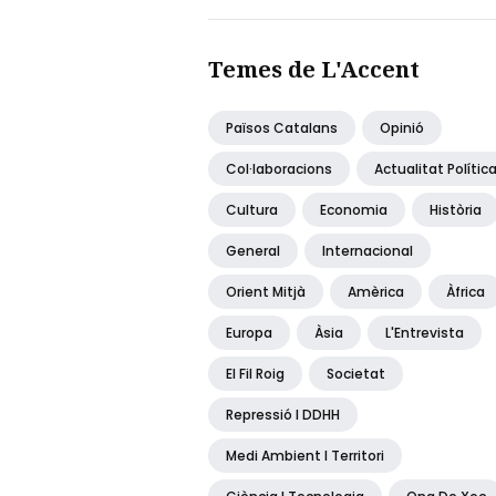
Temes de L'Accent
Països Catalans
Opinió
Col·laboracions
Actualitat Polític
Cultura
Economia
Història
General
Internacional
Orient Mitjà
Amèrica
Àfrica
Europa
Àsia
L'Entrevista
El Fil Roig
Societat
Repressió I DDHH
Medi Ambient I Territori