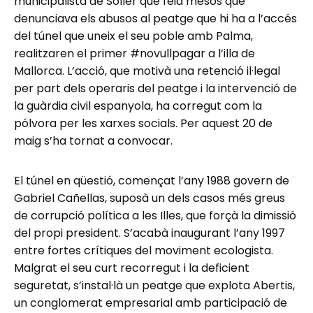
municipalista de Sóller que feia mesos que
denunciava els abusos al peatge que hi ha a l’accés
del túnel que uneix el seu poble amb Palma,
realitzaren el primer #novullpagar a l’illa de
Mallorca. L’acció, que motivà una retenció il·legal
per part dels operaris del peatge i la intervenció de
la guàrdia civil espanyola, ha corregut com la
pólvora per les xarxes socials. Per aquest 20 de
maig s’ha tornat a convocar.
El túnel en qüestió, començat l’any 1988 govern de
Gabriel Cañellas, suposà un dels casos més greus
de corrupció política a les Illes, que forçà la dimissió
del propi president. S’acabà inaugurant l’any 1997
entre fortes crítiques del moviment ecologista.
Malgrat el seu curt recorregut i la deficient
seguretat, s’instal·là un peatge que explota Abertis,
un conglomerat empresarial amb participació de