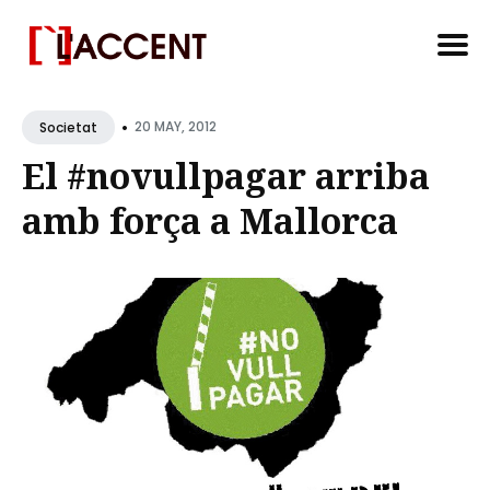
Search
•
for
20 MAY, 2012
Societat
Blog
El #novullpagar arriba
amb força a Mallorca