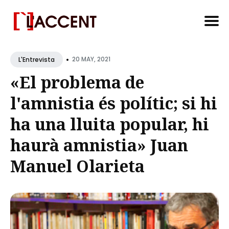
Search
•
for
20 MAY, 2021
L'Entrevista
Blog
«El problema de
l'amnistia és polític; si hi
ha una lluita popular, hi
haurà amnistia» Juan
Manuel Olarieta