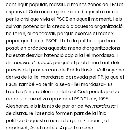
contingut popular, massiu, a moltes zones de l’Estat
espanyol. Calia una organització d’aquesta mena,
per la crisi que vivia el PSOE en aquell moment. I els
qui van potenciar la creació d’aquesta organització
ho feren, al capdavall, perquè exercís el mateix
paper que feia el PSOE. I tota la política que han
posat en pràctica aquesta mena d’organitzacions
ha estat desviar l’atenció cap a la llei mordassa. I
dic
desviar l’atenció
perquè el problema tant dels
presos del procés com de Pablo Hasél i Valtònyc no
deriva de la llei mordassa, aprovada pel PP, ja que el
PSOE també va tenir la seva «llei mordassa». Es
tracta d’un problema relatiu al Codi penal, que cal
recordar que el va aprovar el PSOE l’any 1995.
Aleshores, els intents de parlar de
llei mordassa
i
de distraure l’atenció formen part de la línia
política d’aquesta mena d’organitzacions i, al
capdavall, és el mateix. Aquesta mena