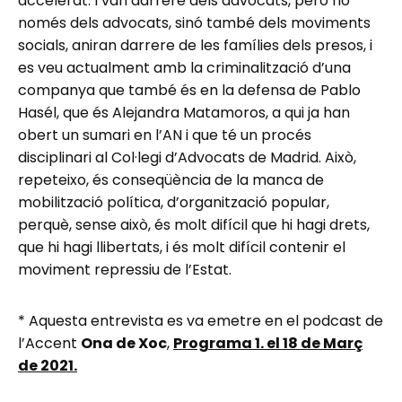
accelerat. I van darrere dels advocats, però no
només dels advocats, sinó també dels moviments
socials, aniran darrere de les famílies dels presos, i
es veu actualment amb la criminalització d’una
companya que també és en la defensa de Pablo
Hasél, que és Alejandra Matamoros, a qui ja han
obert un sumari en l’AN i que té un procés
disciplinari al Col·legi d’Advocats de Madrid. Això,
repeteixo, és conseqüència de la manca de
mobilització política, d’organització popular,
perquè, sense això, és molt difícil que hi hagi drets,
que hi hagi llibertats, i és molt difícil contenir el
moviment repressiu de l’Estat.
* Aquesta entrevista es va emetre en el podcast de
l’Accent
Ona de Xoc
,
Programa 1. el 18 de Març
de 2021.