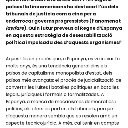
països llatinoamericans ha destacat l’ús dels
tribunals de justícia com a eina per a
enderrocar governs progressistes (l’anomenat
lawfare
). Quin futur preveus al Regne d’Espanya
en aquesta estratègia de desestabilització
política impulsada des d’aquests organismes?
Aquest és un procés que, a Espanya, es va iniciar fa
molts anys, és una tendència general dins els
països de capitalisme monopolista d’estat, dels
països més avançats: el procés de judicialització, de
convertir les lluites i batalles polítiques en batalles
legals, jurídiques i formals o formalitzades. A
Espanya, a manca de mecanismes democràtics i
polítics, els afers es porten als tribunals, perquè
d’aquesta manera sembla que es resolen amb un
aspecte tecnicojurídic. A més, cal tenir en compte