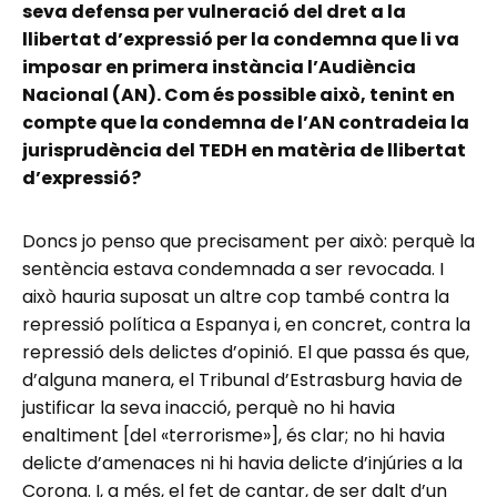
seva defensa per vulneració del dret a la
llibertat d’expressió per la condemna que li va
imposar en primera instància l’Audiència
Nacional (AN). Com és possible això, tenint en
compte que la condemna de l’AN contradeia la
jurisprudència del TEDH en matèria de llibertat
d’expressió?
Doncs jo penso que precisament per això: perquè la
sentència estava condemnada a ser revocada. I
això hauria suposat un altre cop també contra la
repressió política a Espanya i, en concret, contra la
repressió dels delictes d’opinió. El que passa és que,
d’alguna manera, el Tribunal d’Estrasburg havia de
justificar la seva inacció, perquè no hi havia
enaltiment [del «terrorisme»], és clar; no hi havia
delicte d’amenaces ni hi havia delicte d’injúries a la
Corona. I, a més, el fet de cantar, de ser dalt d’un