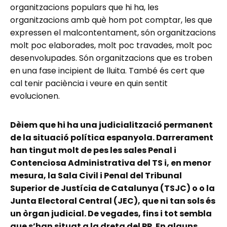
organitzacions populars que hi ha, les
organitzacions amb què hom pot comptar, les que
expressen el malcontentament, són organitzacions
molt poc elaborades, molt poc travades, molt poc
desenvolupades. Són organitzacions que es troben
en una fase incipient de lluita. També és cert que
cal tenir paciència i veure en quin sentit
evolucionen.
Dèiem que hi ha una judicialització permanent
de la situació política espanyola. Darrerament
han tingut molt de pes les sales Penal i
Contenciosa Administrativa del TS i, en menor
mesura, la Sala Civil i Penal del Tribunal
Superior de Justícia de Catalunya (TSJC) o o la
Junta Electoral Central (JEC), que ni tan sols és
un òrgan judicial. De vegades, fins i tot sembla
que s’han situat a la dreta del PP. En alguns