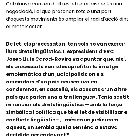
Catalunya com en d’altres, el reformisme és una
negociació, i el que pretenen tots o una part
d’aquests moviments és ampliar el radi d’acció dins
el mateix estat.
De fet, els processats ni tan sols no van exercir
llurs drets lingüístics. L’expresident d’ERC
Josep Lluís Carod-Rovira va apuntar que, així,
els processats van «desaprofitar la imatge
emblemàtica d’un judici polític on els
acusadors d’un país acusen i volen
condemnar, en castellà, els acusats d’un altre
país que parlen una altra llengua». Tenia sentit
renunciar als drets lingüístics —amb la força
simbòlica i política que té el fet de visibilitzar el
conflicte lingüístic—, i més en un judici com
aquest, on sembla que la sentència estava
decidida per endavant?