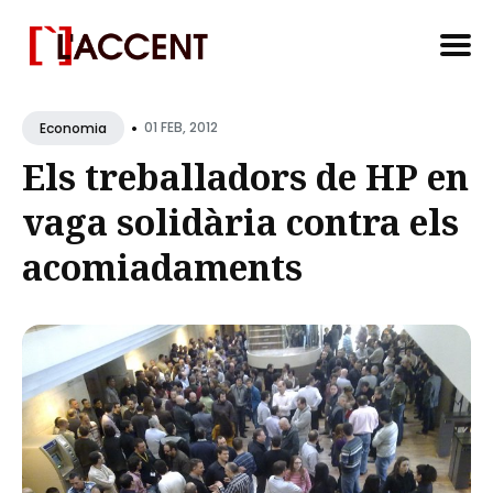
Search
•
for
01 FEB, 2012
Economia
Blog
Els treballadors de HP en
vaga solidària contra els
acomiadaments