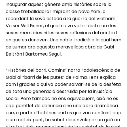
inaugurar aquest gènere amb històries sobre la
classe treballadora i migrant de Nova York, o
recordant la seva estada a la guerra del Vietnam.
Va ser Will Eisner, el qual no va voler abstreure les
seves memòries ni les seves reflexions del context
en que es donaven. Una noble tradició a la qual hem
de sumar ara aquesta meravellosa obra de Gabi
Beltrán i Bartomeu Seguí.
“Històries del barri. Camins” narra l’adolescència de
Gabi al “barri de les putes” de Palma, i ens explica
com i gràcies a qui va poder salvar-se de la desfeta
de tota una generació destruïda per la injustícia
social. Però tampoc no ens equivoquem, això no és
cap pamflet de denúncia sinó una obra dramàtica
que, a partir d’històries curtes que van confluint cap
a un mateix punt, ha sabut desenvolupar un guió on
el retrat dels personatges i de la societat de la qual